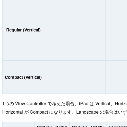
Regular (Vertical)
Compact (Vertical)
1つの View Controller で考えた場合、iPad は Vertical、Hori
Horizontal が Compact になります。Landscape の場合は