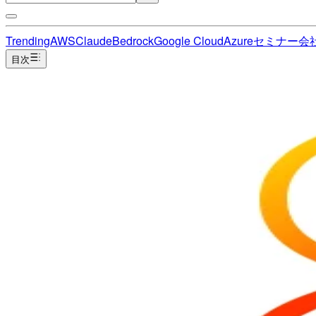
Trending
AWS
Claude
Bedrock
Google Cloud
Azure
セミナー
会
目次