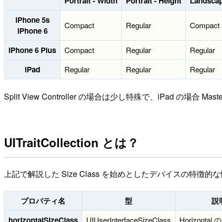
Portrait - Width
Portrait - Height
Landscap
iPhone 5s
Compact
Regular
Compact
iPhone 6
iPhone 6 Plus
Compact
Regular
Regular
iPad
Regular
Regular
Regular
Split View Controller の場合は少し特殊で、iPad の場合 Master
UITraitCollection とは？
上記で解説した Size Class を始めとしたデバイスの特徴的
プロパティ名
型
説
horizontalSizeClass
UIUserInterfaceSizeClass
Horizontal の