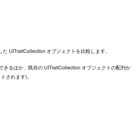
 UITraitCollection オブジェクトを比較します。
か、既存の UITraitCollection オブジェクトの配列か
セットされます)。