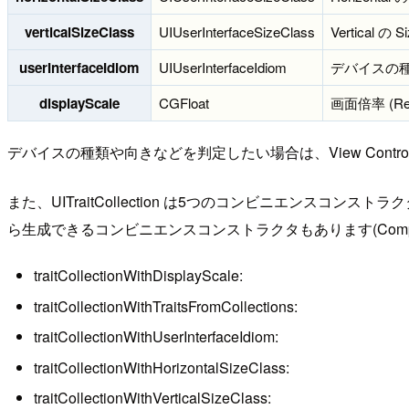
verticalSizeClass
UIUserInterfaceSizeClass
Vertical の S
userInterfaceIdiom
UIUserInterfaceIdiom
デバイスの
displayScale
CGFloat
画面倍率 (Ret
デバイスの種類や向きなどを判定したい場合は、View Controller 
また、UITraitCollection は5つのコンビニエンスコン
ら生成できるコンビニエンスコンストラクタもあります(Compact 
traitCollectionWithDisplayScale:
traitCollectionWithTraitsFromCollections:
traitCollectionWithUserInterfaceIdiom:
traitCollectionWithHorizontalSizeClass:
traitCollectionWithVerticalSizeClass: