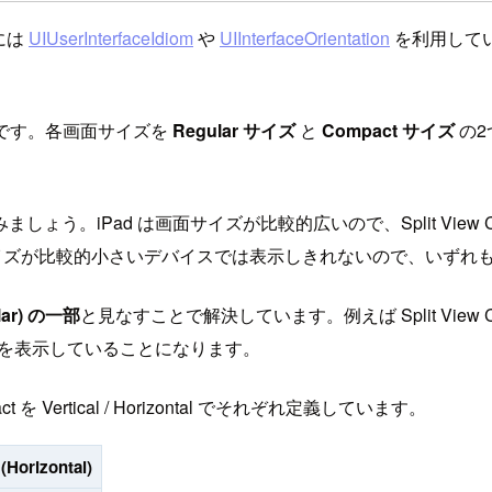
定には
UIUserInterfaceIdiom
や
UIInterfaceOrientation
を利用して
定義です。各画面サイズを
Regular サイズ
と
Compact サイズ
の2
d は画面サイズが比較的広いので、Split View Controll
ズが比較的小さいデバイスでは表示しきれないので、いずれも単純な V
ular) の一部
と見なすことで解決しています。例えば Split View Contr
aster を表示していることになります。
 を Vertical / Horizontal でそれぞれ定義しています。
(Horizontal)