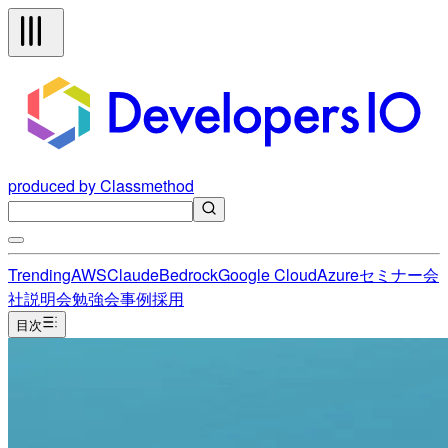
produced by Classmethod
Trending
AWS
Claude
Bedrock
Google Cloud
Azure
セミナー
会
社説明会
勉強会
事例
採用
目次