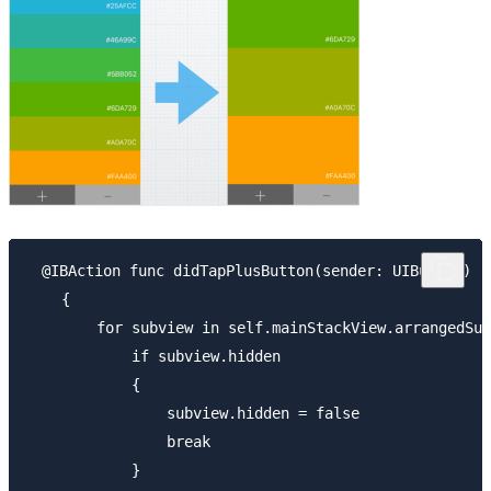
　@IBAction func didTapPlusButton(sender: UIButton)

    {

        for subview in self.mainStackView.arrangedSub
            if subview.hidden

            {

                subview.hidden = false

                break

            }
