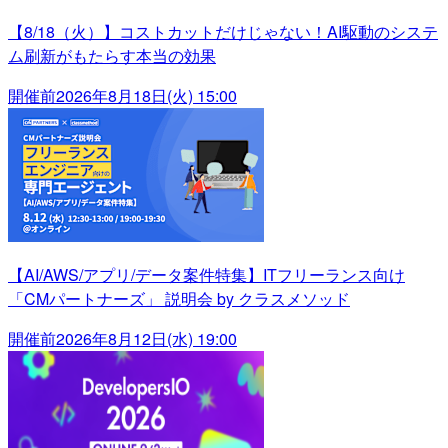
【8/18（火）】コストカットだけじゃない！AI駆動のシステ
ム刷新がもたらす本当の効果
開催前
2026年8月18日(火) 15:00
【AI/AWS/アプリ/データ案件特集】ITフリーランス向け
「CMパートナーズ」 説明会 by クラスメソッド
開催前
2026年8月12日(水) 19:00