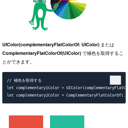
UIColor(complementaryFlatColorOf: UIColor)
または
ComplementaryFlatColorOf(UIColor)
で補色を取得するこ
とができます。
// 補色を取得する

let complementary1Color = UIColor(complementaryFlatCo