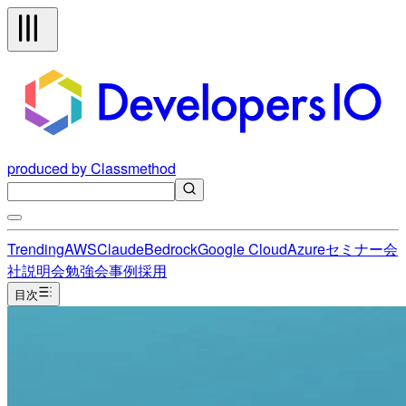
produced by Classmethod
Trending
AWS
Claude
Bedrock
Google Cloud
Azure
セミナー
会
社説明会
勉強会
事例
採用
目次