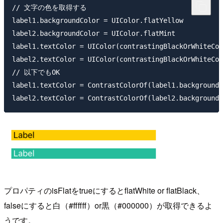
// 文字の色を取得する

label1.backgroundColor = UIColor.flatYellow

label2.backgroundColor = UIColor.flatMint

label1.textColor = UIColor(contrastingBlackOrWhiteCol
label2.textColor = UIColor(contrastingBlackOrWhiteCol
// 以下でもOK

label1.textColor = ContrastColorOf(label1.backgroundC
プロパティのisFlatをtrueにするとflatWhite or flatBlack、
falseにすると白（#ffffff）or黒（#000000）が取得できるよ
うです。