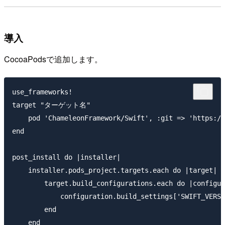
導入
CocoaPodsで追加します。
use_frameworks!

target "ターゲット名"

    pod 'ChameleonFramework/Swift', :git => 'https://
end

post_install do |installer|

    installer.pods_project.targets.each do |target|

        target.build_configurations.each do |configur
            configuration.build_settings['SWIFT_VERSI
        end

    end
