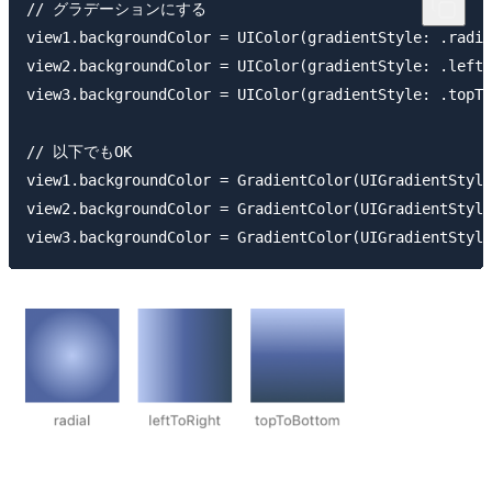
// グラデーションにする

view1.backgroundColor = UIColor(gradientStyle: .radia
view2.backgroundColor = UIColor(gradientStyle: .leftT
view3.backgroundColor = UIColor(gradientStyle: .topTo
// 以下でもOK

view1.backgroundColor = GradientColor(UIGradientStyle
view2.backgroundColor = GradientColor(UIGradientStyle