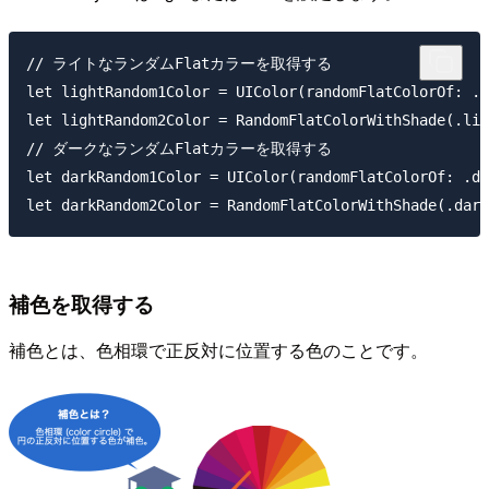
// ライトなランダムFlatカラーを取得する

let lightRandom1Color = UIColor(randomFlatColorOf: .l
let lightRandom2Color = RandomFlatColorWithShade(.lig
// ダークなランダムFlatカラーを取得する

let darkRandom1Color = UIColor(randomFlatColorOf: .da
補色を取得する
補色とは、色相環で正反対に位置する色のことです。