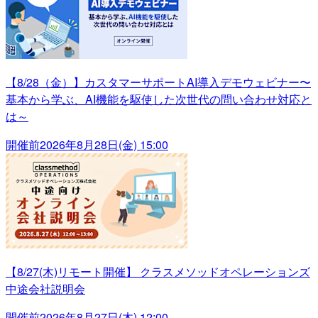
【8/28（金）】カスタマーサポートAI導入デモウェビナー〜
基本から学ぶ、AI機能を駆使した次世代の問い合わせ対応と
は～
開催前
2026年8月28日(金) 15:00
【8/27(木)リモート開催】 クラスメソッドオペレーションズ
中途会社説明会
開催前
2026年8月27日(木) 12:00