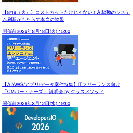
【8/18（火）】コストカットだけじゃない！AI駆動のシステ
ム刷新がもたらす本当の効果
開催前
2026年8月18日(火) 15:00
【AI/AWS/アプリ/データ案件特集】ITフリーランス向け
「CMパートナーズ」 説明会 by クラスメソッド
開催前
2026年8月12日(水) 19:00