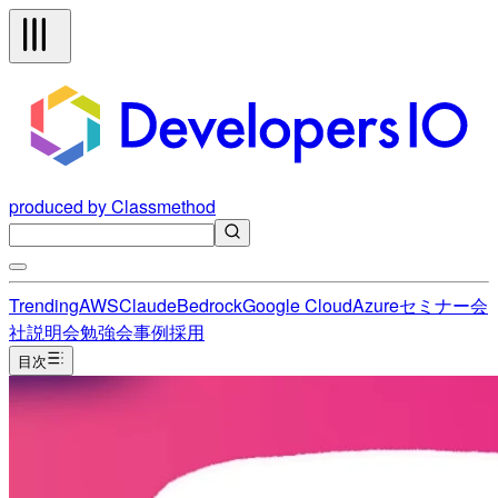
produced by Classmethod
Trending
AWS
Claude
Bedrock
Google Cloud
Azure
セミナー
会
社説明会
勉強会
事例
採用
目次