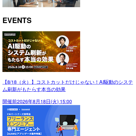
EVENTS
【8/18（火）】コストカットだけじゃない！AI駆動のシステ
ム刷新がもたらす本当の効果
開催前
2026年8月18日(火) 15:00