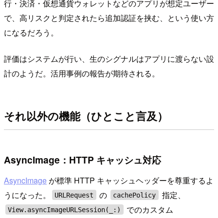
行・決済・仮想通貨ウォレットなどのアプリが想定ユーザー
で、高リスクと判定されたら追加認証を挟む、という使い方
になるだろう。
評価はシステムが行い、生のシグナルはアプリに渡らない設
計のようだ。活用事例の報告が期待される。
それ以外の機能（ひとこと言及）
AsyncImage：HTTP キャッシュ対応
AsyncImage
が標準 HTTP キャッシュヘッダーを尊重するよ
うになった。
の
指定、
URLRequest
cachePolicy
でのカスタム
View.asyncImageURLSession(_:)