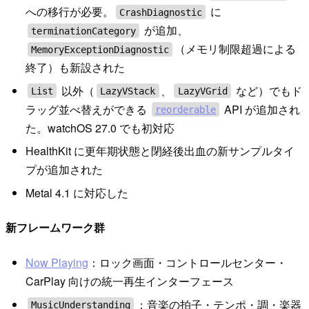
への移行が必要。
に
CrashDiagnostic
が追加、
terminationCategory
（メモリ制限超過による
MemoryExceptionDiagnostic
終了）も新設された
以外（
、
など）でもド
List
LazyVStack
LazyVGrid
ラッグ並べ替えができる
API が追加され
reorderable
た。watchOS 27.0 でも初対応
HealthKit に更年期状態と閉経後出血の新サンプルタイ
プが追加された
Metal 4.1 に対応した
新フレームワーク群
Now Playing
：ロック画面・コントロールセンター・
CarPlay 向けの統一再生インターフェース
：音楽の拍子・テンポ・調・楽器
MusicUnderstanding