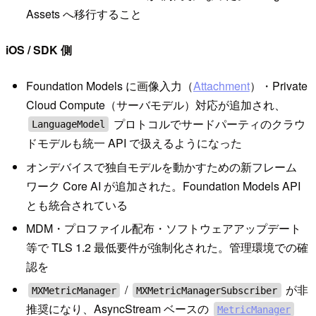
Assets へ移行すること
iOS / SDK 側
Foundation Models に画像入力（
Attachment
）・Private
Cloud Compute（サーバモデル）対応が追加され、
プロトコルでサードパーティのクラウ
LanguageModel
ドモデルも統一 API で扱えるようになった
オンデバイスで独自モデルを動かすための新フレーム
ワーク Core AI が追加された。Foundation Models API
とも統合されている
MDM・プロファイル配布・ソフトウェアアップデート
等で TLS 1.2 最低要件が強制化された。管理環境での確
認を
/
が非
MXMetricManager
MXMetricManagerSubscriber
推奨になり、AsyncStream ベースの
MetricManager