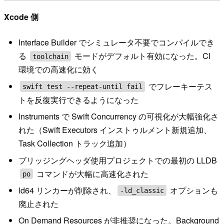
Xcode 側
Interface Builder でシミュレータ不要でコンパイルでき
る
モードがデフォルト有効になった。CI
toolchain
環境での高速化に効く
でフレーキーテス
swift test --repeat-until fail
トを反復実行できるようになった
Instruments で Swift Concurrency の可視化が大幅強化さ
れた（Swift Executors インストゥルメント新規追加、
Task Collection トラック追加）
ブリッジングヘッダ使用プロジェクトでの最初の LLDB
コマンドが大幅に高速化された
po
ld64 リンカーが削除され、
オプションも
-ld_classic
廃止された
On Demand Resources が非推奨になった。Background