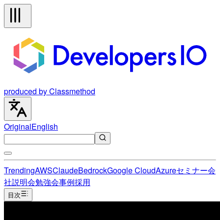
produced by Classmethod
Original
English
Trending
AWS
Claude
Bedrock
Google Cloud
Azure
セミナー
会
社説明会
勉強会
事例
採用
目次