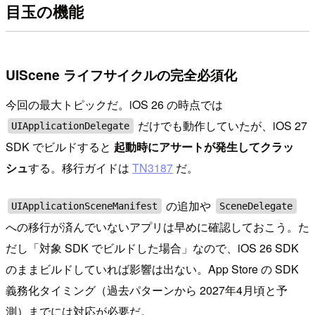
目玉の機能
UIScene ライフサイクルの完全必須化
今回の最大トピックだ。iOS 26 の時点では
だけでも動作していたが、iOS 27
UIApplicationDelegate
SDK でビルドすると
起動時にアサートが発生してクラッ
シュ
する。移行ガイドは
TN3187
だ。
の追加や
UIApplicationSceneManifest
SceneDelegate
への移行が済んでいないアプリは早めに確認しておこう。た
だし「対象 SDK でビルドした場合」なので、iOS 26 SDK
のままビルドしていれば影響は出ない。App Store の SDK
義務化タイミング（過去パターンから 2027年4月頃と予
測）までには対応が必要だ。