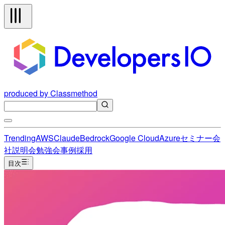
produced by Classmethod
Trending
AWS
Claude
Bedrock
Google Cloud
Azure
セミナー
会
社説明会
勉強会
事例
採用
目次