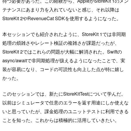
待つ必要があった。この経験から、AppleがStoreKit 1のメン
テナンスにあまり力を入れていないと感じ、それ以降は
StoreKit 2やRevenueCat SDKを使用するようになった。
本セッションでも紹介されたように、StoreKit 1では非同期
処理の煩雑さやレシート検証の複雑さが課題だったが、
StoreKit 2ではこれらの問題が大幅に解消された。Swiftの
async/awaitで非同期処理が扱えるようになったことで、実
装が容易になり、コードの可読性も向上した点が特に嬉し
かった。
このセッションでは、新たにStoreKitTestについて学んだ。
以前はシミュレータで任意のエラーを返す用途にしか使えな
いと思っていたが、課金処理のユニットテストに利用できる
ことを知った。これからは積極的に活用していきたい。