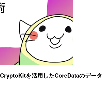
yptoKitを活用したCoreDataのデータ