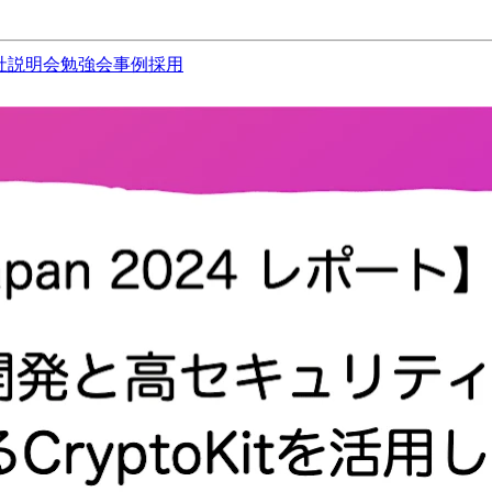
社説明会
勉強会
事例
採用