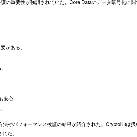
護の重要性が強調されていた。Core Dataのデータ暗号化
必要がある。
る。
トも安心。
要。
装方法やパフォーマンス検証の結果が紹介された。CryptoKi
された。