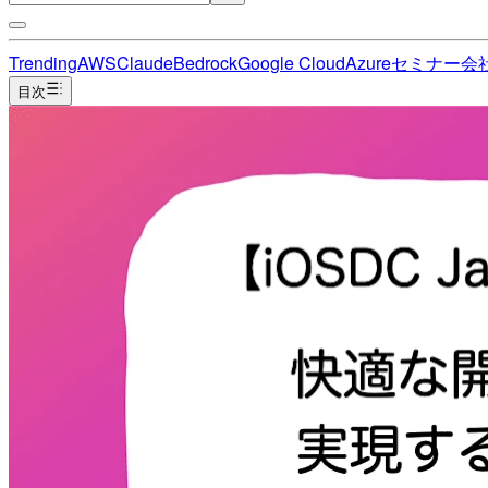
Trending
AWS
Claude
Bedrock
Google Cloud
Azure
セミナー
会
目次