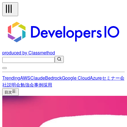
produced by Classmethod
Trending
AWS
Claude
Bedrock
Google Cloud
Azure
セミナー
会
社説明会
勉強会
事例
採用
目次