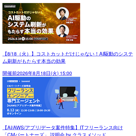
【8/18（火）】コストカットだけじゃない！AI駆動のシステ
ム刷新がもたらす本当の効果
開催前
2026年8月18日(火) 15:00
【AI/AWS/アプリ/データ案件特集】ITフリーランス向け
「CMパートナーズ」 説明会 by クラスメソッド