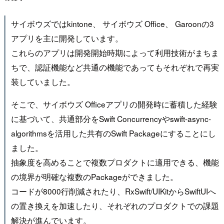
サイボウズではkintone、 サイボウズ Office、 Garoonの3
アプリを主に開発しています。
これらのアプリは開発開始時期によって利用技術がまちま
ちで、認証機能など共通の機能であってもそれぞれで再実
装していました。
そこで、サイボウズ Officeアプリの開発時に蓄積した経験
に基づいて、共通部分をSwift Concurrencyやswift-async-
algorithmsを活用した共有のSwift Packageにすることにし
ました。
抽象度を高めることで複数プロダクトに適用できる、機能
の境界が明確な複数のPackageができました。
コードが8000行削減されたり、RxSwift/UIKitからSwiftUIへ
の置き換えを加速したり、それぞれのプロダクトでの課題
解決が進んでいます。