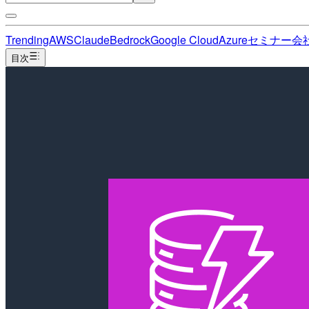
Trending
AWS
Claude
Bedrock
Google Cloud
Azure
セミナー
会
目次