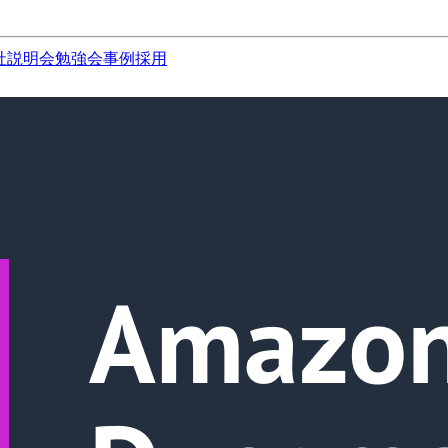
社説明会
勉強会
事例
採用