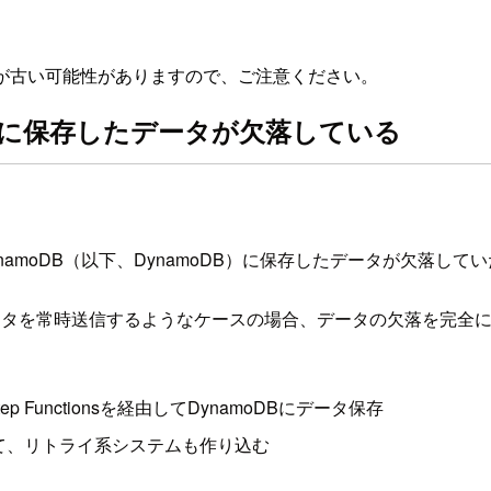
が古い可能性がありますので、ご注意ください。
amoDBに保存したデータが欠落している
azon DynamoDB（以下、DynamoDB）に保存したデータが
データを常時送信するようなケースの場合、データの欠落を完全
WS Step Functionsを経由してDynamoDBにデータ保存
れて、リトライ系システムも作り込む