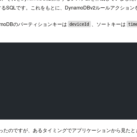
するSQLです。これをもとに、DynamoDBv2ルールアクション
moDBのパーティションキーは
、ソートキーは
deviceId
tim
ていったのですが、あるタイミングでアプリケーションから見た