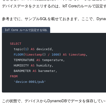
デバイスデータをクエリするのは、IoT Coreのルールで設定
参考までに、サンプルSQLを載せておきます。ここで、Dyna
IoT Core ルールで設定するSQL
SELECT
  topic(
1
) 
AS
 deviceId,
  FLOOR
(
timestamp
() 
/
 1000
) 
AS
 timestamp
,
  TEMPERATURE 
AS
 temperature,
  HUMIDITY 
AS
 humidity,
  BAROMETER 
AS
 barometer,
FROM
  'device-0001/pub'
この状態で、デバイスからDynamoDBでデータを保存し