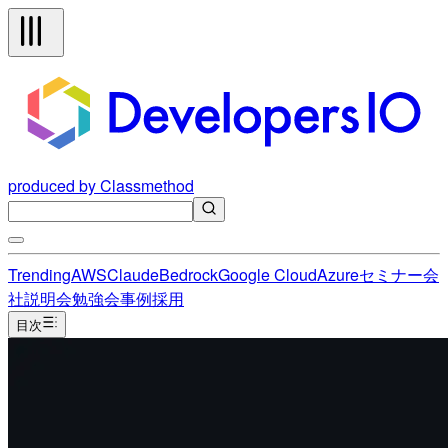
produced by Classmethod
Trending
AWS
Claude
Bedrock
Google Cloud
Azure
セミナー
会
社説明会
勉強会
事例
採用
目次