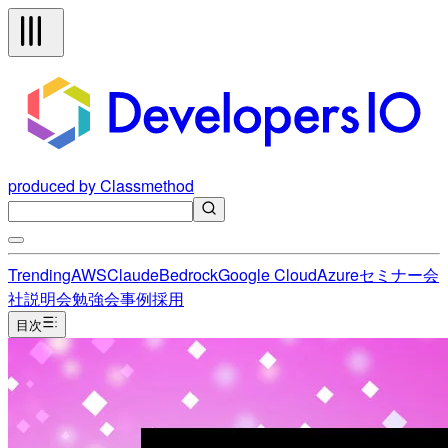
produced by Classmethod
Trending
AWS
Claude
Bedrock
Google Cloud
Azure
セミナー
会
社説明会
勉強会
事例
採用
目次