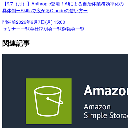
【9/7（月）】Anthropic登壇！AIによる自治体業務効率化の
具体例ーSkillsで広がるClaudeの使い方ー
開催前
2026年9月7日(月) 15:00
セミナー一覧
会社説明会一覧
勉強会一覧
関連記事