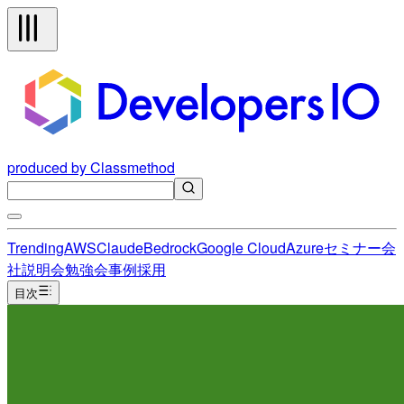
produced by Classmethod
Trending
AWS
Claude
Bedrock
Google Cloud
Azure
セミナー
会
社説明会
勉強会
事例
採用
目次