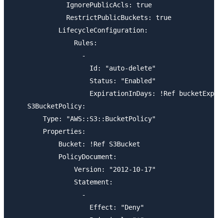
              IgnorePublicAcls: true

              RestrictPublicBuckets: true

            LifecycleConfiguration: 

                Rules: 

                  - 

                    Id: "auto-delete"

                    Status: "Enabled"

                    ExpirationInDays: !Ref bucketExpi
    S3BucketPolicy:

        Type: "AWS::S3::BucketPolicy"

        Properties:

            Bucket: !Ref S3Bucket

            PolicyDocument: 

                Version: "2012-10-17"

                Statement: 

                  - 

                    Effect: "Deny"
