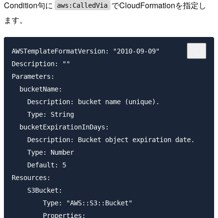
Condition句に
でCloudFormationを指定し
aws:CalledVia
ます。
AWSTemplateFormatVersion: "2010-09-09"

Description: ""

Parameters: 

  bucketName:

    Description: bucket name (unique).

    Type: String

  bucketExpirationInDays:

    Description: Bucket object expiration date.

    Type: Number

    Default: 5

Resources:

    S3Bucket:

        Type: "AWS::S3::Bucket"

        Properties:
