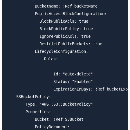
            BucketName: !Ref bucketName

            PublicAccessBlockConfiguration:

              BlockPublicAcls: true

              BlockPublicPolicy: true

              IgnorePublicAcls: true

              RestrictPublicBuckets: true

            LifecycleConfiguration: 

                Rules: 

                  - 

                    Id: "auto-delete"

                    Status: "Enabled"

                    ExpirationInDays: !Ref bucketExpi
    S3BucketPolicy:

        Type: "AWS::S3::BucketPolicy"

        Properties:

            Bucket: !Ref S3Bucket

            PolicyDocument: 
