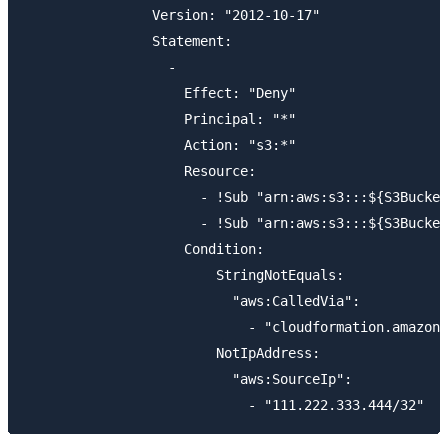
                Version: "2012-10-17"

                Statement: 

                  - 

                    Effect: "Deny"

                    Principal: "*"

                    Action: "s3:*"

                    Resource: 

                      - !Sub "arn:aws:s3:::${S3Bucket
                      - !Sub "arn:aws:s3:::${S3Bucket
                    Condition: 

                        StringNotEquals:

                          "aws:CalledVia":

                            - "cloudformation.amazona
                        NotIpAddress: 

                          "aws:SourceIp": 
