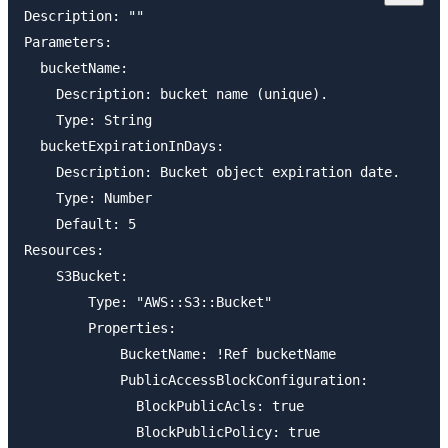
Description: ""

Parameters: 

  bucketName:

    Description: bucket name (unique).

    Type: String

  bucketExpirationInDays:

    Description: Bucket object expiration date.

    Type: Number

    Default: 5

Resources:

    S3Bucket:

        Type: "AWS::S3::Bucket"

        Properties:

            BucketName: !Ref bucketName

            PublicAccessBlockConfiguration:

              BlockPublicAcls: true

              BlockPublicPolicy: true
