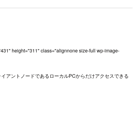
"431" height="311" class="alignnone size-full wp-image-
クライアントノードであるローカルPCからだけアクセスできる