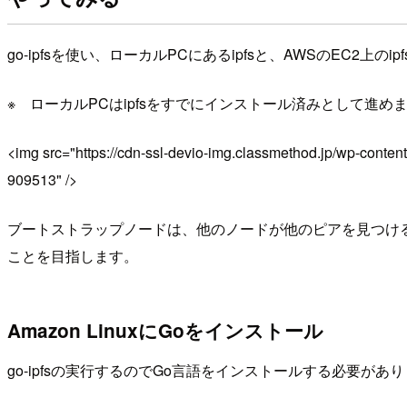
go-ipfsを使い、ローカルPCにあるipfsと、AWSのEC2
※ ローカルPCはipfsをすでにインストール済みとして進め
<img src="https://cdn-ssl-devio-img.classmethod.jp/wp-conten
909513" />
ブートストラップノードは、他のノードが他のピ​​アを見つけ
ことを目指します。
Amazon LinuxにGoをインストール
go-ipfsの実行するのでGo言語をインストールする必要があ