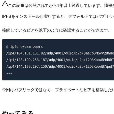
この記事は公開されてから1年以上経過しています。情報
IPFSをインストールし実行すると、デフォルトではパブリ
接続しているピアを以下のように確認することができます。
$ ipfs swarm peers

/ip4/104.131.131.82/udp/4001/quic/p2p/QmaCpDMGvV2BGHe
/ip4/128.199.253.187/udp/4001/quic/p2p/12D3KooWB9d8RT
/ip4/144.168.197.150/udp/4001/quic/p2p/12D3KooWB7qad7
今回はパブリックではなく、プライベートなピアを構築した
やってみる