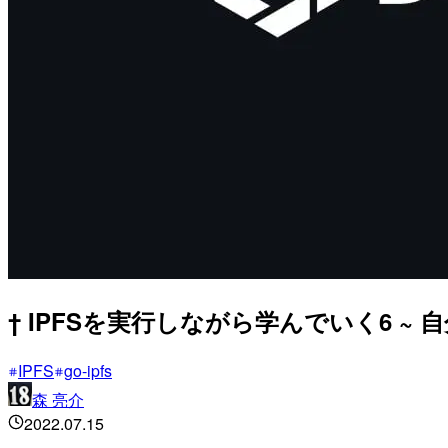
† IPFSを実行しながら学んでいく6 ~
IPFS
go-ipfs
森 亮介
2022.07.15