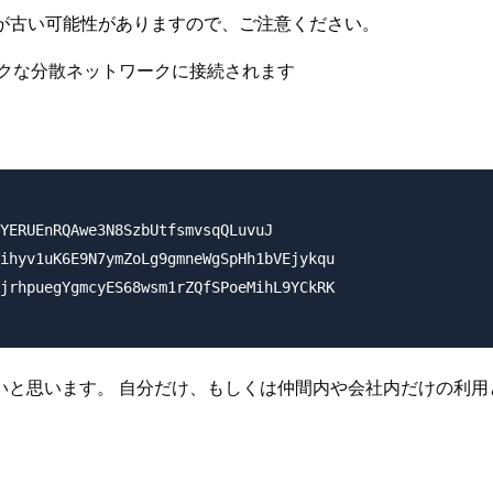
が古い可能性がありますので、ご注意ください。
ックな分散ネットワークに接続されます
YERUEnRQAwe3N8SzbUtfsmvsqQLuvuJ

ihyv1uK6E9N7ymZoLg9gmneWgSpHh1bVEjykqu

jrhpuegYgmcyES68wsm1rZQfSPoeMihL9YCkRK

いと思います。 自分だけ、もしくは仲間内や会社内だけの利用