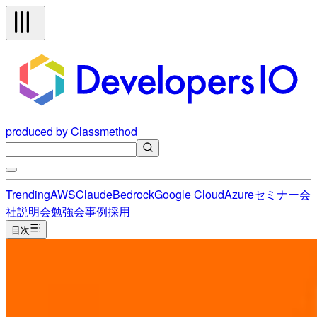
produced by Classmethod
Trending
AWS
Claude
Bedrock
Google Cloud
Azure
セミナー
会
社説明会
勉強会
事例
採用
目次