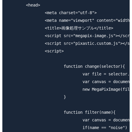
	<head>

		<meta charset="utf-8">

		<meta name="viewport" content="width=device-width,initial-scale=1.0,maximum-scale=2.0">

		<title>画像処理サンプル</title>

		<script src="megapix-image.js"></script>

		<script src="pixastic.custom.js"></script>

		<script>

			function change(selector){

				var file = selector.files[0];

				var canvas = document.getElementById("canvas");

				new MegaPixImage(file).render(canvas, { width : 320});

			}

			function filter(name){

				var canvas = document.getElementById("canvas");

				if(name == "noise") {
