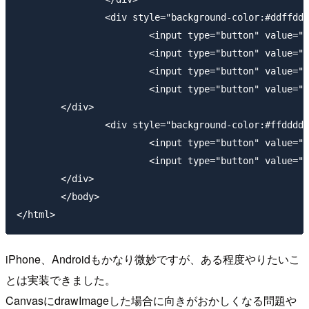
		<div style="background-color:#ddffdd;">

			<input type="button" value="セピア" onclick="filter('sepia')"/>

			<input type="button" value="ノイズ" onclick="filter('noise')"/>

			<input type="button" value="反転" onclick="filter('solarize')"/>

			<input type="button" value="横反転" onclick="filter('fliph')"/>

    	</div>

		<div style="background-color:#ffdddd;">

			<input type="button" value="出力" onclick="output()"/>

			<input type="button" value="戻す" onclick="revert()"/>

    	</div>

	</body>

iPhone、Androidもかなり微妙ですが、ある程度やりたいこ
とは実装できました。
CanvasにdrawImageした場合に向きがおかしくなる問題や