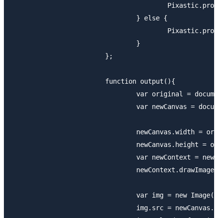
					Pixastic.process(canvas, "noise", {mono:true,amount:1 ,strength:1});

				} else {

					Pixastic.process(canvas, name);

				}

			};

			function output(){

				var original = document.getElementById("canvas");

				var newCanvas = document.createElement("canvas");

				newCanvas.width = original.width;

				newCanvas.height = original.height;

				var newContext = newCanvas.getContext("2d");

				newContext.drawImage(original, 0, 0, original.width, original.height);

				var img = new Image();

				img.src = newCanvas.toDataURL('image/jpeg');
