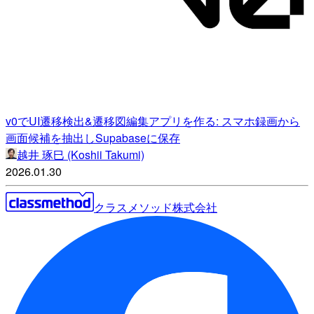
v0でUI遷移検出&遷移図編集アプリを作る: スマホ録画から
画面候補を抽出しSupabaseに保存
越井 琢巳 (Koshii Takumi)
2026.01.30
クラスメソッド株式会社