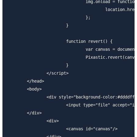
				img.onload = function(){

					location.href = img.src;

				};

			}

			function revert() {

				var canvas = document.getElementById("canvas");

				Pixastic.revert(canvas);

			}

		</script>

	</head>    

	<body>

		<div style="background-color:#ddddff;">

			<input type="file" accept="image/*" capture="camera" id="selector" onchange="change(selector)"/>

    	</div>

		<div>

			<canvas id="canvas"/>

		</div>
