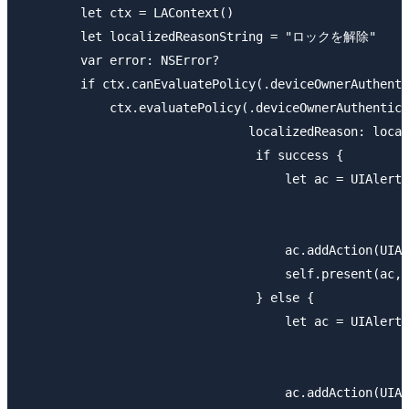
        let ctx = LAContext()

        let localizedReasonString = "ロックを解除"

        var error: NSError?

        if ctx.canEvaluatePolicy(.deviceOwnerAuthenti
            ctx.evaluatePolicy(.deviceOwnerAuthentica
                               localizedReason: local
                                if success {

                                    let ac = UIAler
                                                     
                                                     
                                    ac.addAction(UIAl
                                    self.present(ac, 
                                } else {

                                    let ac = UIAler
                                                     
                                                     
                                    ac.addAction(UIAl