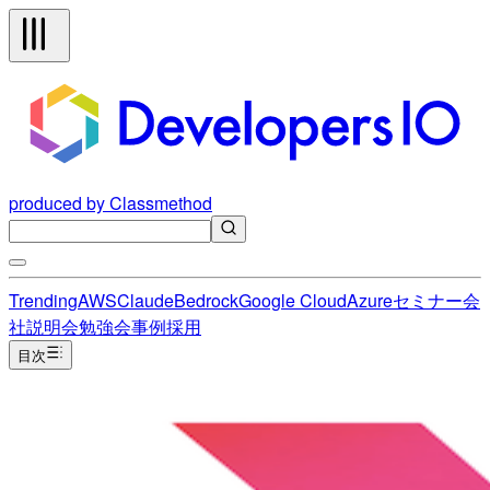
produced by Classmethod
Trending
AWS
Claude
Bedrock
Google Cloud
Azure
セミナー
会
社説明会
勉強会
事例
採用
目次