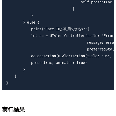
                                    self.present(ac, 
                                }

            }

        } else {

            print("Face IDが利用できない")

            let ac = UIAlertController(title: "Error"
                                       message: error
                                       preferredStyle
            ac.addAction(UIAlertAction(title: "OK", s
            present(ac, animated: true)

        }

    }

実行結果