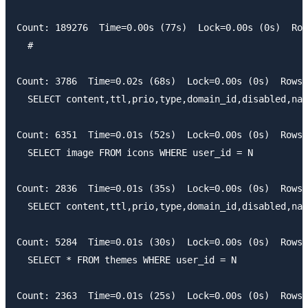
Count: 189276  Time=0.00s (77s)  Lock=0.00s (0s)  Row
  #

Count: 3786  Time=0.02s (68s)  Lock=0.00s (0s)  Rows=
  SELECT content,ttl,prio,type,domain_id,disabled,nam
Count: 6351  Time=0.01s (52s)  Lock=0.00s (0s)  Rows=
  SELECT image FROM icons WHERE user_id = N

Count: 2836  Time=0.01s (35s)  Lock=0.00s (0s)  Rows=
  SELECT content,ttl,prio,type,domain_id,disabled,nam
Count: 5284  Time=0.01s (30s)  Lock=0.00s (0s)  Rows=
  SELECT * FROM themes WHERE user_id = N

Count: 2363  Time=0.01s (25s)  Lock=0.00s (0s)  Rows=