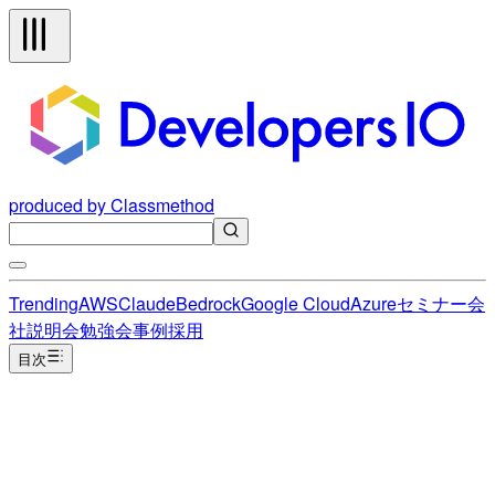
produced by Classmethod
Trending
AWS
Claude
Bedrock
Google Cloud
Azure
セミナー
会
社説明会
勉強会
事例
採用
目次