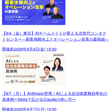
【9/4（金）東京】AIチームメイトが変える次世代コンタク
トセンター～顧客体験向上とオペレーション改革の最前線～
開催前
2026年9月4日(金) 15:00
【9/7（月）】Anthropic登壇！AIによる自治体業務効率化の
具体例ーSkillsで広がるClaudeの使い方ー
開催前
2026年9月7日(月) 15:00