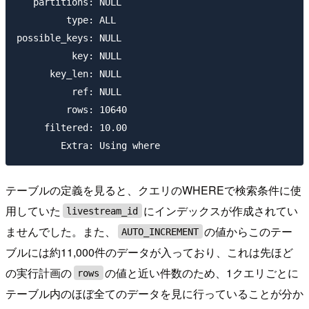
   partitions: NULL

         type: ALL

possible_keys: NULL

          key: NULL

      key_len: NULL

          ref: NULL

         rows: 10640

     filtered: 10.00

テーブルの定義を見ると、クエリのWHEREで検索条件に使
用していた
にインデックスが作成されてい
livestream_id
ませんでした。また、
の値からこのテー
AUTO_INCREMENT
ブルには約11,000件のデータが入っており、これは先ほど
の実行計画の
の値と近い件数のため、1クエリごとに
rows
テーブル内のほぼ全てのデータを見に行っていることが分か