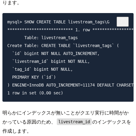
ります。
mysql> SHOW CREATE TABLE livestream_tags\G

*************************** 1. row ******************
       Table: livestream_tags

Create Table: CREATE TABLE `livestream_tags` (

  `id` bigint NOT NULL AUTO_INCREMENT,

  `livestream_id` bigint NOT NULL,

  `tag_id` bigint NOT NULL,

  PRIMARY KEY (`id`)

) ENGINE=InnoDB AUTO_INCREMENT=11174 DEFAULT CHARSET=
明らかにインデックスが無いことがクエリ実行に時間がか
かっている原因のため、
のインデックスを
livestream_id
作成します。