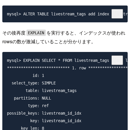
その後再度
を実行すると、インデックスが使われ
EXPLAIN
rowsの数が激減していることが分かります。
mysql> EXPLAIN SELECT * FROM livestream_tags WHERE li
*************************** 1. row ******************
           id: 1

  select_type: SIMPLE

        table: livestream_tags

   partitions: NULL

         type: ref

possible_keys: livestream_id_idx

          key: livestream_id_idx

      key_len: 8
