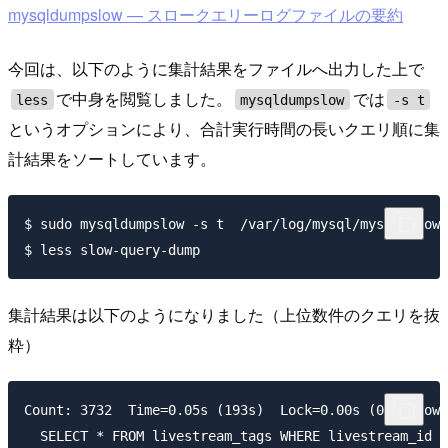
mysqldumpslow — スロークエリーログファイルの要約
今回は、以下のように集計結果をファイルへ出力した上で
で中身を閲覧しました。
では
less
mysqldumpslow
-s t
というオプションにより、合計実行時間の長いクエリ順に集
計結果をソートしています。
$ sudo mysqldumpslow -s t  /var/log/mysql/mysql-slow.
集計結果は以下のようになりました（上位数件のクエリを抜
粋）
Count: 3732  Time=0.05s (193s)  Lock=0.00s (0s)  Rows
  SELECT * FROM livestream_tags WHERE livestream_id =