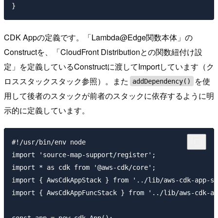
CDK Appの定義です。「Lambda@Edge関数本体」の
Constructを、「CloudFront Distributionとの関数紐付け設
定」を定義しているConstructに渡してImportしています（ク
ロススタックスタック参照）。また
を使
addDependency()
用して後者のスタックが前者のスタックに依存するように明
示的に定義しています。
#!/usr/bin/env node

import 'source-map-support/register';

import * as cdk from '@aws-cdk/core';

import { AwsCdkAppStack } from '../lib/aws-cdk-app-st
import { AwsCdkAppFuncStack } from '../lib/aws-cdk-ap
const app = new cdk.App();
