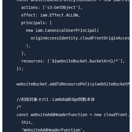
      actions: ['s3:GetObject'],

      effect: iam.Effect.ALLOW,

      principals: [

        new iam.CanonicalUserPrincipal(

          originAccessIdentity.cloudFrontOriginAccess
        ),

      ],

      resources: [`${websiteBucket.bucketArn}/*`],

    });

    websiteBucket.addToResourcePolicy(webSiteBucketPo
    //削除対象その1：Lambda@Edge関数本体

    /*

    const websiteAddHeaderFunction = new cloudfront.e
      this,

      'WebsiteAddHeaderFunction',
