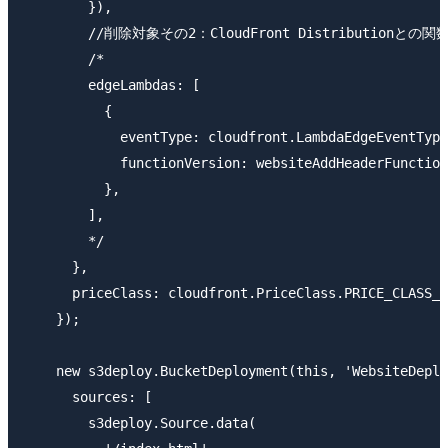
        }),

        //削除対象その2：CloudFront Distributionとの
        /*

        edgeLambdas: [

          {

            eventType: cloudfront.LambdaEdgeEventType
            functionVersion: websiteAddHeaderFunction
          },

        ],

        */

      },

      priceClass: cloudfront.PriceClass.PRICE_CLASS_A
    });

    new s3deploy.BucketDeployment(this, 'WebsiteDeplo
      sources: [

        s3deploy.Source.data(
