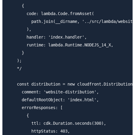
      {

        code: lambda.Code.fromAsset(

          path.join(__dirname, '../src/lambda/website
        ),

        handler: 'index.handler',

        runtime: lambda.Runtime.NODEJS_14_X,

      }

    );

    */

    const distribution = new cloudfront.Distribution(
      comment: 'website-distribution',

      defaultRootObject: 'index.html',

      errorResponses: [

        {

          ttl: cdk.Duration.seconds(300),

          httpStatus: 403,
