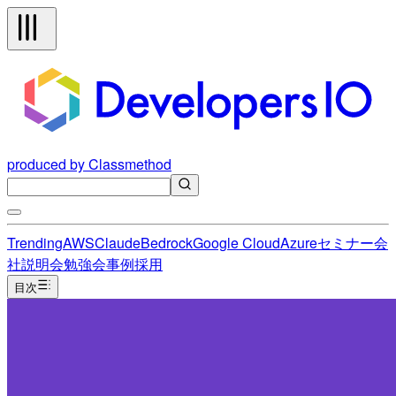
produced by Classmethod
Trending
AWS
Claude
Bedrock
Google Cloud
Azure
セミナー
会
社説明会
勉強会
事例
採用
目次