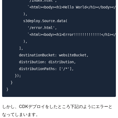
          '/index.html',

          `<html><body><h1>Hello World</h1></body></h
        ),

        s3deploy.Source.data(

          '/error.html',

          `<html><body><h1>Error!!!!!!!!!!!!!</h1></b
        ),

      ],

      destinationBucket: websiteBucket,

      distribution: distribution,

      distributionPaths: ['/*'],

    });

  }

しかし、CDKデプロイをしたところ下記のようにエラーと
なってしまいます。