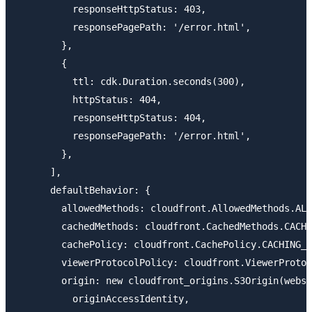
          responseHttpStatus: 403,

          responsePagePath: '/error.html',

        },

        {

          ttl: cdk.Duration.seconds(300),

          httpStatus: 404,

          responseHttpStatus: 404,

          responsePagePath: '/error.html',

        },

      ],

      defaultBehavior: {

        allowedMethods: cloudfront.AllowedMethods.ALL
        cachedMethods: cloudfront.CachedMethods.CACHE
        cachePolicy: cloudfront.CachePolicy.CACHING_O
        viewerProtocolPolicy: cloudfront.ViewerProtoc
        origin: new cloudfront_origins.S3Origin(websi
          originAccessIdentity,
