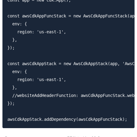
const awsCdkAppFuncStack = new AwsCdkAppFuncStack(app
  env: {

    region: 'us-east-1',

  },

});

const awsCdkAppStack = new AwsCdkAppStack(app, 'AwsCd
  env: {

    region: 'us-east-1',

  },

  //websiteAddHeaderFunction: awsCdkAppFuncStack.webs
});
