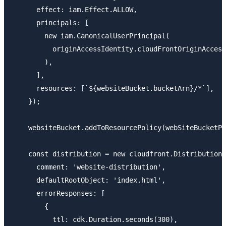
      effect: iam.Effect.ALLOW,

      principals: [

        new iam.CanonicalUserPrincipal(

          originAccessIdentity.cloudFrontOriginAccess
        ),

      ],

      resources: [`${websiteBucket.bucketArn}/*`],

    });

    websiteBucket.addToResourcePolicy(webSiteBucketPo
    const distribution = new cloudfront.Distribution(
      comment: 'website-distribution',

      defaultRootObject: 'index.html',

      errorResponses: [

        {

          ttl: cdk.Duration.seconds(300),
