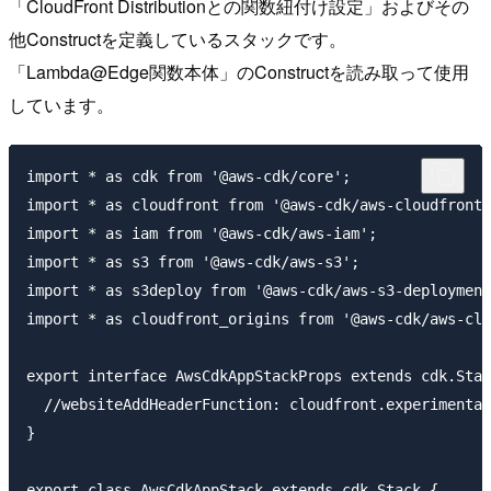
「CloudFront Distributionとの関数紐付け設定」およびその
他Constructを定義しているスタックです。
「Lambda@Edge関数本体」のConstructを読み取って使用
しています。
import * as cdk from '@aws-cdk/core';

import * as cloudfront from '@aws-cdk/aws-cloudfront'
import * as iam from '@aws-cdk/aws-iam';

import * as s3 from '@aws-cdk/aws-s3';

import * as s3deploy from '@aws-cdk/aws-s3-deployment
import * as cloudfront_origins from '@aws-cdk/aws-clo
export interface AwsCdkAppStackProps extends cdk.Stac
  //websiteAddHeaderFunction: cloudfront.experimental
}

export class AwsCdkAppStack extends cdk.Stack {
