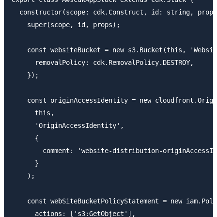
  constructor(scope: cdk.Construct, id: string, props
    super(scope, id, props);

    const websiteBucket = new s3.Bucket(this, 'Websit
      removalPolicy: cdk.RemovalPolicy.DESTROY,

    });

    const originAccessIdentity = new cloudfront.Origi
      this,

      'OriginAccessIdentity',

      {

        comment: 'website-distribution-originAccessId
      }

    );

    const webSiteBucketPolicyStatement = new iam.Poli
      actions: ['s3:GetObject'],
