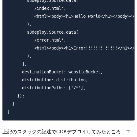
        s3deploy.Source.data(

          '/index.html',

          `<html><body><h1>Hello World</h1></body></h
        ),

        s3deploy.Source.data(

          '/error.html',

          `<html><body><h1>Error!!!!!!!!!!!!!</h1></b
        ),

      ],

      destinationBucket: websiteBucket,

      distribution: distribution,

      distributionPaths: ['/*'],

    });

  }

上記のスタックの記述でCDKデプロイしてみたところ、エ