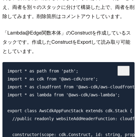
え、両者を別々のスタックに分けて構築した上で、両者を削
除してみます。削除箇所はコメントアウトしています。
「Lambda@Edge関数本体」のConstructを作成しているス
タックです。作成したConstructをExportして読み取り可能
としています。
import * as path from 'path';

import * as cdk from '@aws-cdk/core';

import * as cloudfront from '@aws-cdk/aws-cloudfront'
import * as lambda from '@aws-cdk/aws-lambda';

export class AwsCdkAppFuncStack extends cdk.Stack {

  //public readonly websiteAddHeaderFunction: cloudfr
  constructor(scope: cdk.Construct, id: string, props