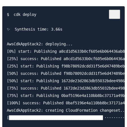
$  cdk deploy

✨  Synthesis time: 3.66s

AwsCdkAppStack2: deploying...

[0%] start: Publishing a8cd1d5633b0cf605e6b064436ab82
[25%] success: Published a8cd1d5633b0cf605e6b064436ab
[25%] start: Publishing f98b78092dcdd31f5e6d47489beb5
[50%] success: Published f98b78092dcdd31f5e6d47489beb
[50%] start: Publishing 1672de23d2863db55032bdee49865
[75%] success: Published 1672de23d2863db55032bdee4986
[75%] start: Publishing 0baf5196e4a110bb8bc37171a49b3
[100%] success: Published 0baf5196e4a110bb8bc37171a49
AwsCdkAppStack2: creating CloudFormation changeset...

[█████████████████████████████████████████▍··········