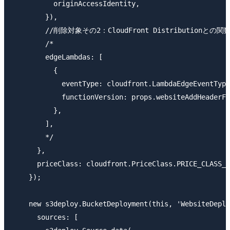
          originAccessIdentity,

        }),

        //削除対象その2：CloudFront Distributionとの
        /*

        edgeLambdas: [

          {

            eventType: cloudfront.LambdaEdgeEventType
            functionVersion: props.websiteAddHeaderFu
          },

        ],

        */

      },

      priceClass: cloudfront.PriceClass.PRICE_CLASS_A
    });

    new s3deploy.BucketDeployment(this, 'WebsiteDeplo
      sources: [
