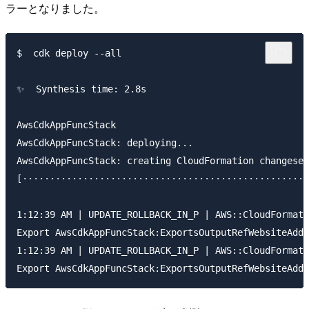
ラーとなりました。
$  cdk deploy --all

✨  Synthesis time: 2.8s

AwsCdkAppFuncStack

AwsCdkAppFuncStack: deploying...

AwsCdkAppFuncStack: creating CloudFormation changeset
[····················································
1:12:39 AM | UPDATE_ROLLBACK_IN_P | AWS::CloudFormati
Export AwsCdkAppFuncStack:ExportsOutputRefWebsiteAddH
1:12:39 AM | UPDATE_ROLLBACK_IN_P | AWS::CloudFormati