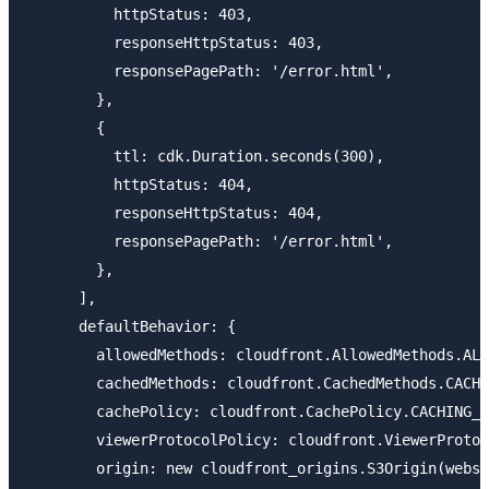
          httpStatus: 403,

          responseHttpStatus: 403,

          responsePagePath: '/error.html',

        },

        {

          ttl: cdk.Duration.seconds(300),

          httpStatus: 404,

          responseHttpStatus: 404,

          responsePagePath: '/error.html',

        },

      ],

      defaultBehavior: {

        allowedMethods: cloudfront.AllowedMethods.ALL
        cachedMethods: cloudfront.CachedMethods.CACHE
        cachePolicy: cloudfront.CachePolicy.CACHING_O
        viewerProtocolPolicy: cloudfront.ViewerProtoc
        origin: new cloudfront_origins.S3Origin(websi