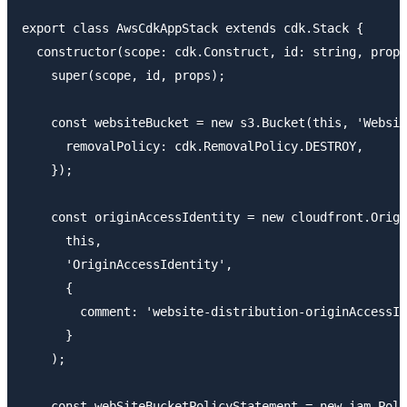
export class AwsCdkAppStack extends cdk.Stack {

  constructor(scope: cdk.Construct, id: string, props
    super(scope, id, props);

    const websiteBucket = new s3.Bucket(this, 'Websit
      removalPolicy: cdk.RemovalPolicy.DESTROY,

    });

    const originAccessIdentity = new cloudfront.Origi
      this,

      'OriginAccessIdentity',

      {

        comment: 'website-distribution-originAccessId
      }

    );

    const webSiteBucketPolicyStatement = new iam.Poli