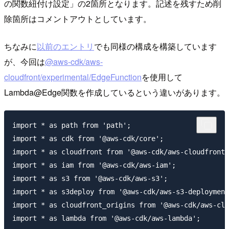
の関数紐付け設定」の2箇所となります。記述を残すため削
除箇所はコメントアウトとしています。
ちなみに
以前のエントリ
でも同様の構成を構築しています
が、今回は
@aws-cdk/aws-
cloudfront/experimental/EdgeFunction
を使用して
Lambda@Edge関数を作成しているという違いがあります。
import * as path from 'path';

import * as cdk from '@aws-cdk/core';

import * as cloudfront from '@aws-cdk/aws-cloudfront'
import * as iam from '@aws-cdk/aws-iam';

import * as s3 from '@aws-cdk/aws-s3';

import * as s3deploy from '@aws-cdk/aws-s3-deployment
import * as cloudfront_origins from '@aws-cdk/aws-clo
import * as lambda from '@aws-cdk/aws-lambda';
