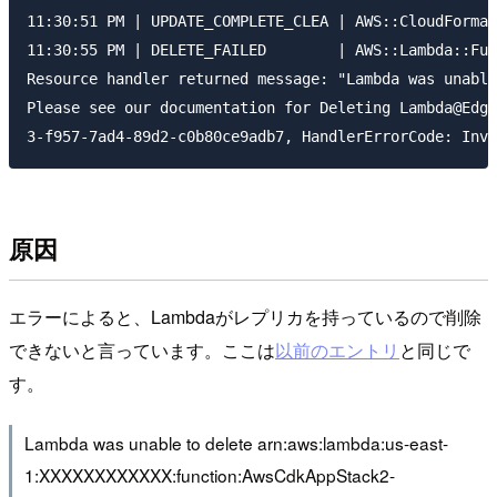
11:30:51 PM | UPDATE_COMPLETE_CLEA | AWS::CloudFormat
11:30:55 PM | DELETE_FAILED        | AWS::Lambda::Fun
Resource handler returned message: "Lambda was unable
Please see our documentation for Deleting Lambda@Edge
原因
エラーによると、Lambdaがレプリカを持っているので削除
できないと言っています。ここは
以前のエントリ
と同じで
す。
Lambda was unable to delete arn:aws:lambda:us-east-
1:XXXXXXXXXXXX:function:AwsCdkAppStack2-