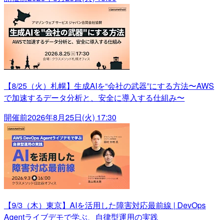
【8/25（火）札幌】生成AIを“会社の武器”にする方法〜AWS
で加速するデータ分析と、安全に導入する仕組み〜
開催前
2026年8月25日(火) 17:30
【9/3（木）東京】AIを活用した障害対応最前線 | DevOps
Agentライブデモで学ぶ、自律型運用の実践