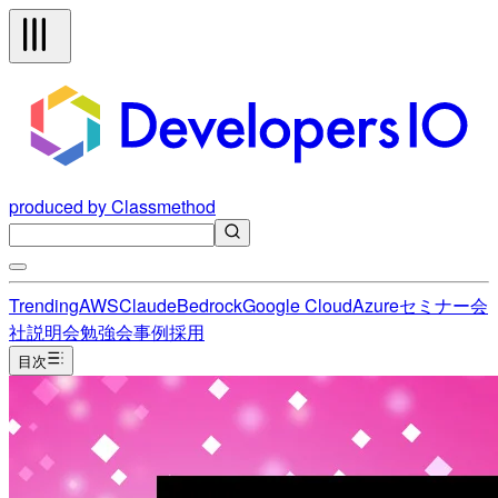
produced by Classmethod
Trending
AWS
Claude
Bedrock
Google Cloud
Azure
セミナー
会
社説明会
勉強会
事例
採用
目次