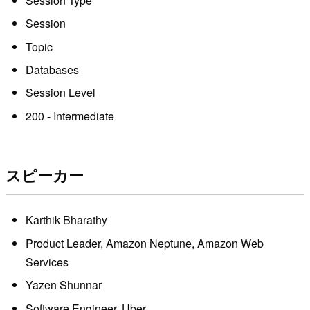
Session Type
Session
Topic
Databases
Session Level
200 - Intermediate
スピーカー
Karthik Bharathy
Product Leader, Amazon Neptune, Amazon Web
Services
Yazen Shunnar
Software Engineer, Uber