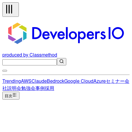
produced by Classmethod
Trending
AWS
Claude
Bedrock
Google Cloud
Azure
セミナー
会
社説明会
勉強会
事例
採用
目次