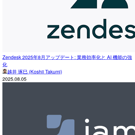
Zendesk 2025年8月アップデート: 業務効率化と AI 機能の強
化
越井 琢巳 (Koshii Takumi)
2025.08.05