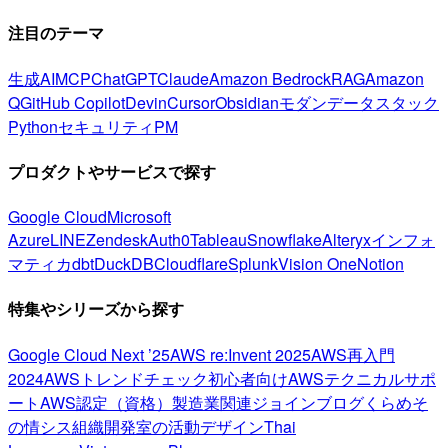
注目のテーマ
生成AI
MCP
ChatGPT
Claude
Amazon Bedrock
RAG
Amazon
Q
GitHub Copilot
Devin
Cursor
Obsidian
モダンデータスタック
Python
セキュリティ
PM
プロダクトやサービスで探す
Google Cloud
Microsoft
Azure
LINE
Zendesk
Auth0
Tableau
Snowflake
Alteryx
インフォ
マティカ
dbt
DuckDB
Cloudflare
Splunk
Vision One
Notion
特集やシリーズから探す
Google Cloud Next ’25
AWS re:Invent 2025
AWS再入門
2024
AWSトレンドチェック
初心者向け
AWSテクニカルサポ
ート
AWS認定（資格）
製造業関連
ジョインブログ
くらめそ
の情シス
組織開発室の活動
デザイン
Thai