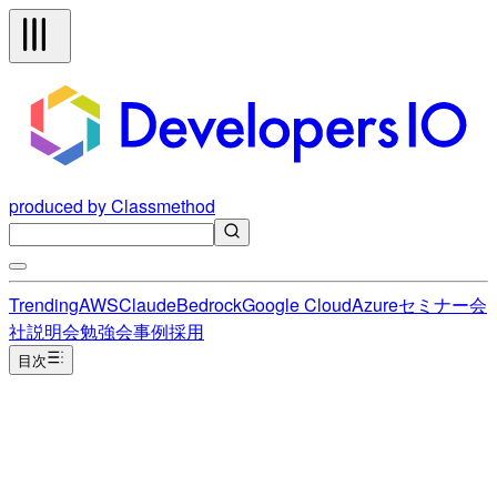
produced by Classmethod
Trending
AWS
Claude
Bedrock
Google Cloud
Azure
セミナー
会
社説明会
勉強会
事例
採用
目次