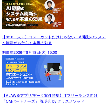
【8/18（火）】コストカットだけじゃない！AI駆動のシステ
ム刷新がもたらす本当の効果
開催前
2026年8月18日(火) 15:00
【AI/AWS/アプリ/データ案件特集】ITフリーランス向け
「CMパートナーズ」 説明会 by クラスメソッド