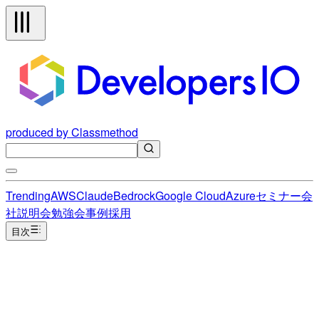
produced by Classmethod
Trending
AWS
Claude
Bedrock
Google Cloud
Azure
セミナー
会
社説明会
勉強会
事例
採用
目次