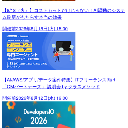
【8/18（火）】コストカットだけじゃない！AI駆動のシステ
ム刷新がもたらす本当の効果
開催前
2026年8月18日(火) 15:00
【AI/AWS/アプリ/データ案件特集】ITフリーランス向け
「CMパートナーズ」 説明会 by クラスメソッド
開催前
2026年8月12日(水) 19:00