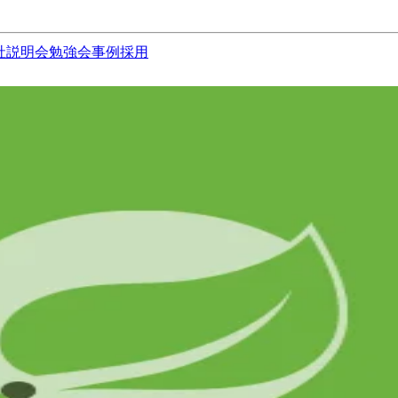
社説明会
勉強会
事例
採用