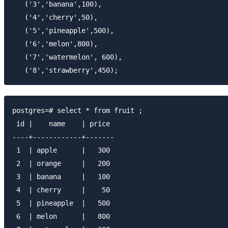
   ('3','banana',100),

   ('4','cherry',50),

   ('5','pineapple',500),

   ('6','melon',800),

   ('7','watermelon', 600),

postgres=# select * from fruit ;

 id |    name    | price 

----+------------+-------

 1  | apple      |   300

 2  | orange     |   200

 3  | banana     |   100

 4  | cherry     |    50

 5  | pineapple  |   500

 6  | melon      |   800
