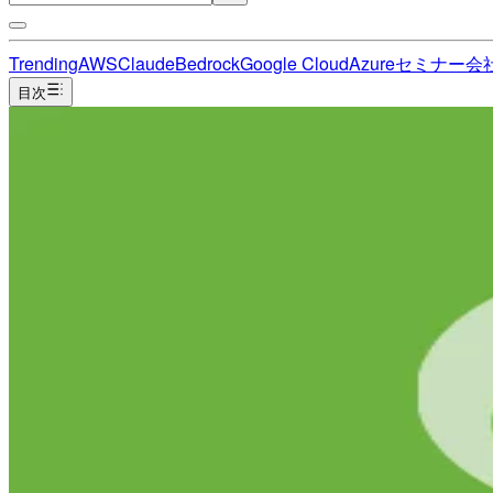
Trending
AWS
Claude
Bedrock
Google Cloud
Azure
セミナー
会
目次