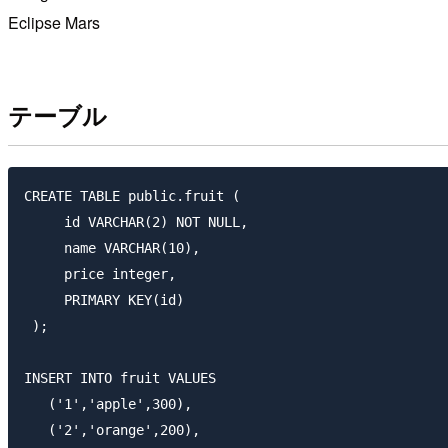
Eclipse Mars
テーブル
CREATE TABLE public.fruit (

     id VARCHAR(2) NOT NULL,

     name VARCHAR(10),

     price integer,

     PRIMARY KEY(id)

 );

INSERT INTO fruit VALUES

   ('1','apple',300),

   ('2','orange',200),
