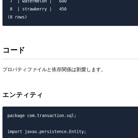
 7  | watermelon |   600

 8  | strawberry |   450

コード
プロパティファイルと依存関係は割愛します。
エンティティ
package com.transaction.sql;

import javax.persistence.Entity;
