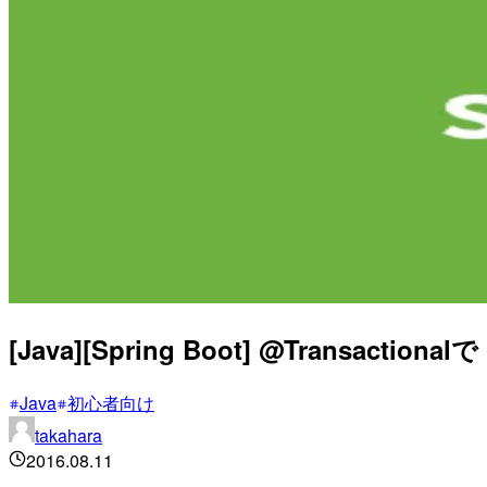
[Java][Spring Boot] @Tran
Java
初心者向け
takahara
2016.08.11