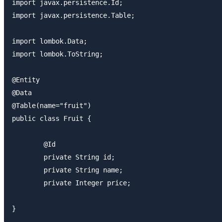
import javax.persistence.Id;

import javax.persistence.Table;

import lombok.Data;

import lombok.ToString;

@Entity

@Data

@Table(name="fruit")

public class Fruit {

	@Id

	private String id;

	private String name;

	private Integer price;
