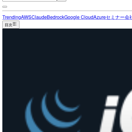
Trending
AWS
Claude
Bedrock
Google Cloud
Azure
セミナー
会
目次