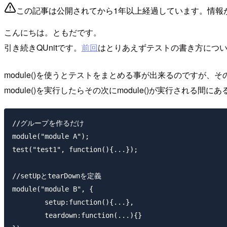
この記事は公開されてから1年以上経過しています。情報
こんにちは。ともだです。
引き続きQUnitです。
前回
はとりあえずテストの書き方について書
module()を使うとテストをまとめる事が出来るのですが、そ
module()を実行したらその次にmodule()が実行される
//グループを作るだけ

module("module A");

test("test1", function(){...});

//setUpとtearDownを定義

module("module B", {

	setup:function(){...}, 

	teardown:function(...){}
