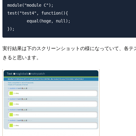
module("module C");

test("test4", function(){

	equal(hoge, null);

実行結果は下のスクリーンショットの様になっていて、各テスト名
きると思います。