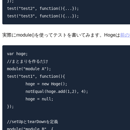
});

test("test2", function(){...});

実際にmodule()を使ってテストを書いてみます。Hogeは
前の
var hoge;

//まとまりを作るだけ

module("module A");

test("test1", function(){

	hoge = new Hoge();

	notEqual(hoge.add(1,2), 4);

	hoge = null;

});

//setUpとtearDownを定義

module("module B", {
