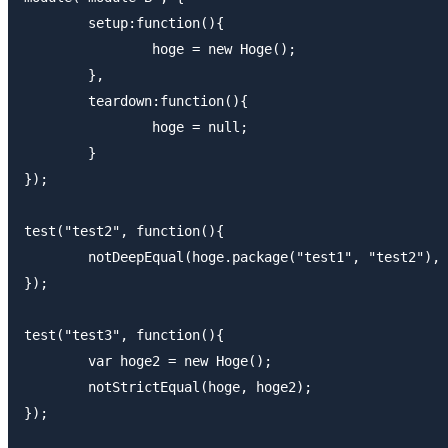
	setup:function(){

		hoge = new Hoge();

	}, 

	teardown:function(){

		hoge = null;

	}

});

test("test2", function(){

	notDeepEqual(hoge.package("test1", "test2"), {p1:"test2", p2:"test1"});

});

test("test3", function(){

	var hoge2 = new Hoge();

	notStrictEqual(hoge, hoge2);

});
