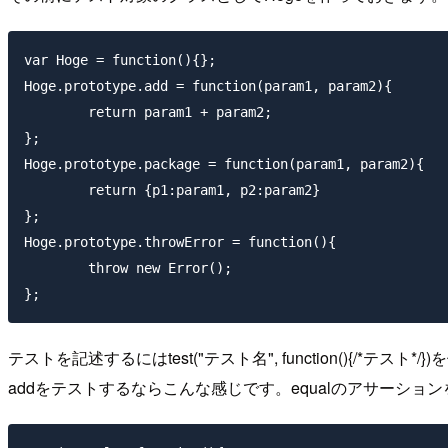
var Hoge = function(){};

Hoge.prototype.add = function(param1, param2){

	return param1 + param2;

};

Hoge.prototype.package = function(param1, param2){

	return {p1:param1, p2:param2}

};

Hoge.prototype.throwError = function(){

	throw new Error();

テストを記述するにはtest("テスト名", function(){/*テスト*/
addをテストするならこんな感じです。equalのアサーショ