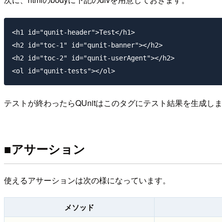
<h1 id="qunit-header">Test</h1>

<h2 id="toc-1" id="qunit-banner"></h2>

<h2 id="toc-2" id="qunit-userAgent"></h2>

テストが終わったらQUnitはこのタグにテスト結果を生成しま
■アサーション
使えるアサーションは次の様になっています。
メソッド