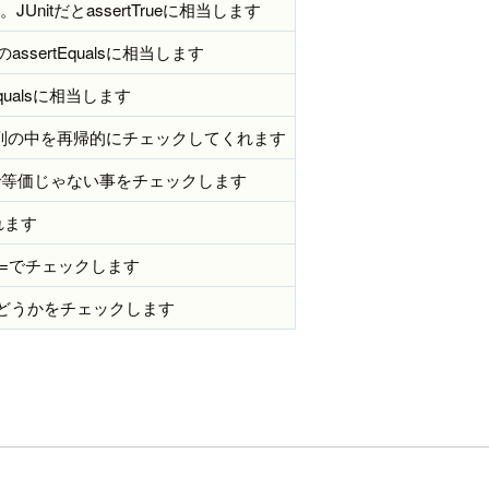
。JUnitだとassertTrueに相当します
assertEqualsに相当します
otEqualsに相当します
列の中を再帰的にチェックしてくれます
反対で等価じゃない事をチェックします
れます
反対!==でチェックします
たかどうかをチェックします