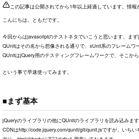
この記事は公開されてから1年以上経過しています。情報
こんにちは。ともだです。
今回からはjavascriptのテストネタでいこうと思います。ま
QUnitはその名から想像される通りで、xUnit系のフレームワーク
QUnitはjQuery用のテスティングフレームワークで、そ
という事で早速使ってみます。
■まず基本
jQueryのライブラリの他にQUnitのライブラリを読み込みま
CDNはhttp://code.jquery.com/qunit/git/
次に、htmlのbodyに下記のdivを用意しておきます。