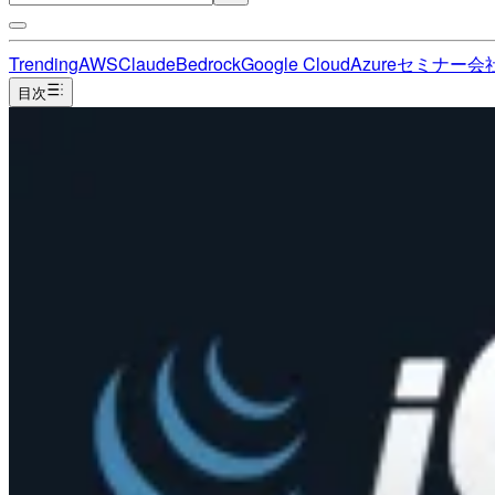
Trending
AWS
Claude
Bedrock
Google Cloud
Azure
セミナー
会
目次