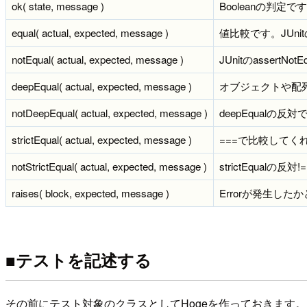
ok( state, message )
Booleanの判定です
equal( actual, expected, message )
値比較です。JUnitの
notEqual( actual, expected, message )
JUnitのassertN
deepEqual( actual, expected, message )
オブジェクトや配
notDeepEqual( actual, expected, message )
deepEqualの
strictEqual( actual, expected, message )
===で比較してく
notStrictEqual( actual, expected, message )
strictEqualの
raises( block, expected, message )
Errorが発生し
■テストを記述する
その前にテスト対象のクラスとしてHogeを作っておきます。