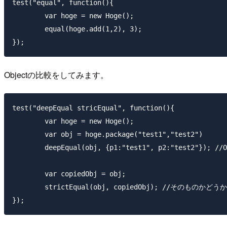
test("equal", function(){

	var hoge = new Hoge();

	equal(hoge.add(1,2), 3);

Objectの比較をしてみます。
test("deepEqual stricEqual", function(){

	var hoge = new Hoge();

	var obj = hoge.package("test1","test2")

	deepEqual(obj, {p1:"test1", p2:"test2"}); //Objectの再帰的な比較

	var copiedObj = obj;

	strictEqual(obj, copiedObj); //そのものかどうかの比較
