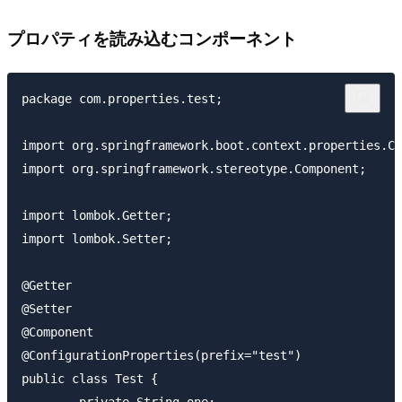
プロパティを読み込むコンポーネント
package com.properties.test;

import org.springframework.boot.context.properties.Co
import org.springframework.stereotype.Component;

import lombok.Getter;

import lombok.Setter;

@Getter

@Setter

@Component

@ConfigurationProperties(prefix="test")

public class Test {
