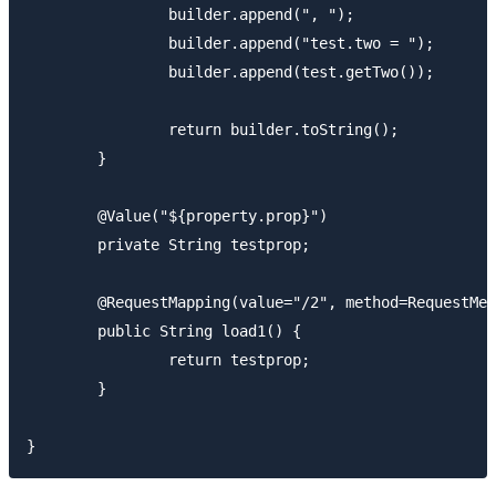
		builder.append(", ");

		builder.append("test.two = ");

		builder.append(test.getTwo());

		return builder.toString();

	}

	@Value("${property.prop}")

	private String testprop;

	@RequestMapping(value="/2", method=RequestMethod.GET)

	public String load1() {

		return testprop;

	}
