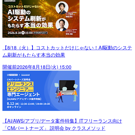
【8/18（火）】コストカットだけじゃない！AI駆動のシステ
ム刷新がもたらす本当の効果
開催前
2026年8月18日(火) 15:00
【AI/AWS/アプリ/データ案件特集】ITフリーランス向け
「CMパートナーズ」 説明会 by クラスメソッド