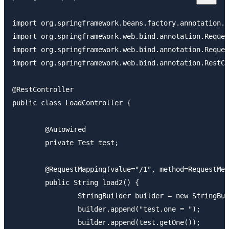
import org.springframework.beans.factory.annotation.A
import org.springframework.web.bind.annotation.Reques
import org.springframework.web.bind.annotation.Reques
import org.springframework.web.bind.annotation.RestCo
@RestController

public class LoadController {

	@Autowired

	private Test test;

	@RequestMapping(value="/1", method=RequestMethod.GET)

	public String load2() {

		StringBuilder builder = new StringBuilder();

		builder.append("test.one = ");

		builder.append(test.getOne());
