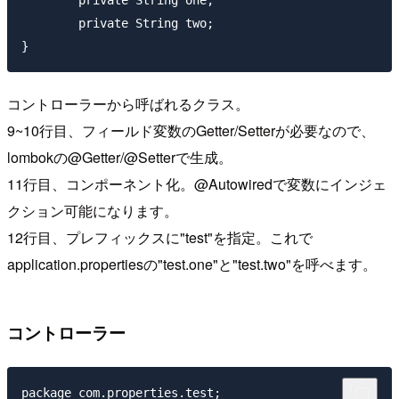
	private String one;

	private String two;

コントローラーから呼ばれるクラス。
9~10行目、フィールド変数のGetter/Setterが必要なので、
lombokの@Getter/@Setterで生成。
11行目、コンポーネント化。@Autowiredで変数にインジェ
クション可能になります。
12行目、プレフィックスに"test"を指定。これで
application.propertiesの"test.one"と"test.two"を呼べます。
コントローラー
package com.properties.test;
