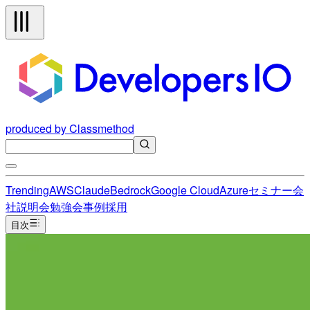
produced by Classmethod
Trending
AWS
Claude
Bedrock
Google Cloud
Azure
セミナー
会
社説明会
勉強会
事例
採用
目次