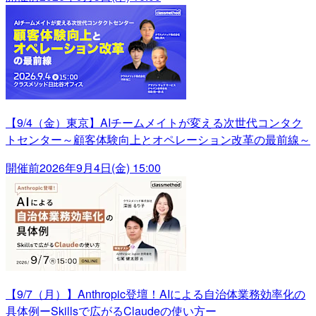
【9/4（金）東京】AIチームメイトが変える次世代コンタク
トセンター～顧客体験向上とオペレーション改革の最前線～
開催前
2026年9月4日(金) 15:00
【9/7（月）】Anthropic登壇！AIによる自治体業務効率化の
具体例ーSkillsで広がるClaudeの使い方ー