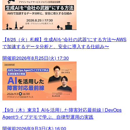
【8/25（火）札幌】生成AIを“会社の武器”にする方法〜AWS
で加速するデータ分析と、安全に導入する仕組み〜
開催前
2026年8月25日(火) 17:30
【9/3（木）東京】AIを活用した障害対応最前線 | DevOps
Agentライブデモで学ぶ、自律型運用の実践
開催前
2026年9月3日(木) 16:00