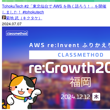
TohokuTech #2「東北仙台で AWS を熱く語ろう！」を開催
しました！ #tohokutech
菊地 武（キクタケ）
2024.07.07