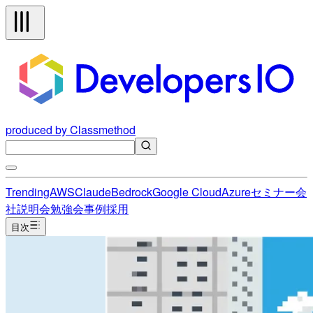
produced by Classmethod
Trending
AWS
Claude
Bedrock
Google Cloud
Azure
セミナー
会
社説明会
勉強会
事例
採用
目次