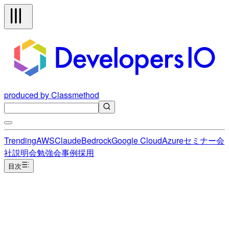
produced by Classmethod
Trending
AWS
Claude
Bedrock
Google Cloud
Azure
セミナー
会
社説明会
勉強会
事例
採用
目次