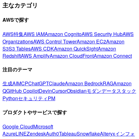
主なカテゴリ
AWSで探す
AWS特集
AWS IAM
Amazon Cognito
AWS Security Hub
AWS
Organizations
AWS Control Tower
Amazon EC2
Amazon
S3
S3 Tables
AWS CDK
Amazon QuickSight
Amazon
Redshift
AWS Amplify
Amazon CloudFront
Amazon Connect
注目のテーマ
生成AI
MCP
ChatGPT
Claude
Amazon Bedrock
RAG
Amazon
Q
GitHub Copilot
Devin
Cursor
Obsidian
モダンデータスタック
Python
セキュリティ
PM
プロダクトやサービスで探す
Google Cloud
Microsoft
Azure
LINE
Zendesk
Auth0
Tableau
Snowflake
Alteryx
インフォ