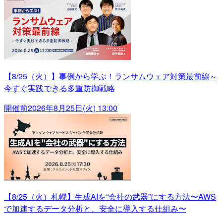
【8/25（火）】事例から学ぶ！ランサムウェア対策最前線～
今すぐ実践できる多重防御戦略
開催前
2026年8月25日(火) 13:00
【8/25（火）札幌】生成AIを“会社の武器”にする方法〜AWS
で加速するデータ分析と、安全に導入する仕組み〜