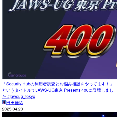
「Security Hubの利用者調査とお悩み相談をやってます！」
というタイトルでJAWS-UG東京 Presents 400に登壇しまし
た #jawsug_tokyo
臼田佳祐
2025.04.23