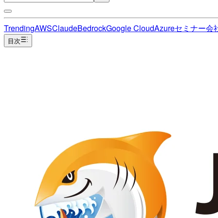
Trending
AWS
Claude
Bedrock
Google Cloud
Azure
セミナー
会
目次