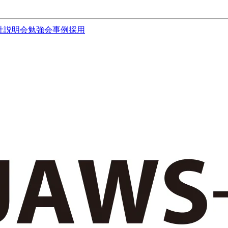
社説明会
勉強会
事例
採用