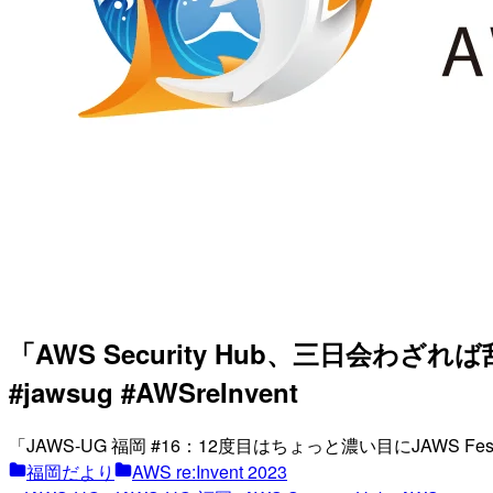
「AWS Security Hub、三日会わざ
#jawsug #AWSreInvent
「JAWS-UG 福岡 #16：12度目はちょっと濃い目にJAWS Fest
福岡だより
AWS re:Invent 2023