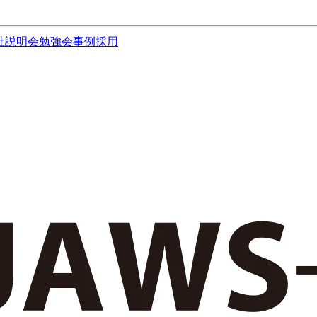
社説明会
勉強会
事例
採用