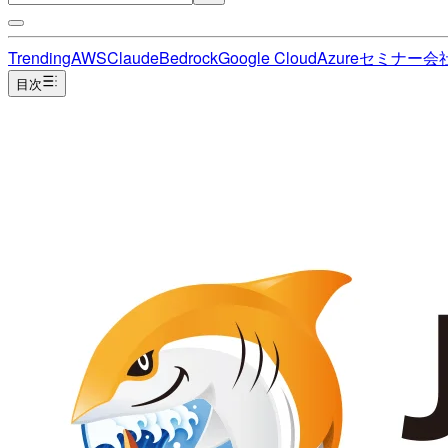
Trending
AWS
Claude
Bedrock
Google Cloud
Azure
セミナー
会
目次