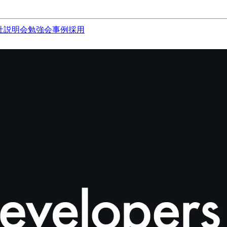
社説明会
勉強会
事例
採用