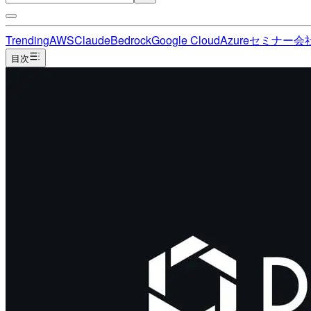
Trending
AWS
Claude
Bedrock
Google Cloud
Azure
セミナー
会
目次