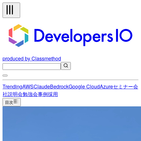
produced by Classmethod
Trending
AWS
Claude
Bedrock
Google Cloud
Azure
セミナー
会
社説明会
勉強会
事例
採用
目次