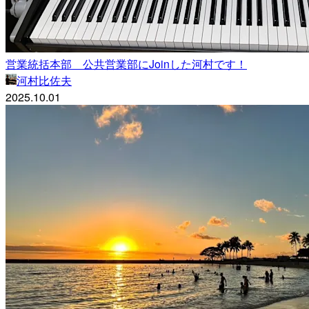
営業統括本部 公共営業部にJoinした河村です！
河村比佐夫
2025.10.01