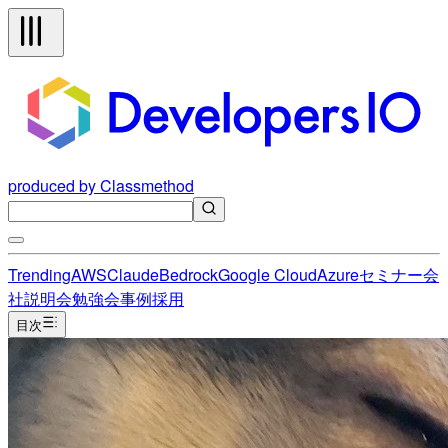
produced by Classmethod
Trending
AWS
Claude
Bedrock
Google Cloud
Azure
セミナー
会
社説明会
勉強会
事例
採用
目次