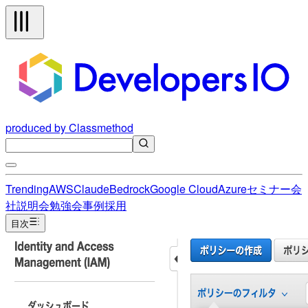
produced by Classmethod
Trending
AWS
Claude
Bedrock
Google Cloud
Azure
セミナー
会
社説明会
勉強会
事例
採用
目次