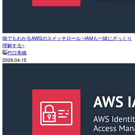
猫でもわかるAWSのスイッチロール ~IAMも一緒にざっくり
理解する~
竹口美織
2026.04.15