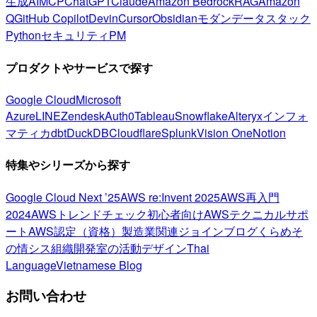
生成AI
MCP
ChatGPT
Claude
Amazon Bedrock
RAG
Amazon
Q
GitHub Copilot
Devin
Cursor
Obsidian
モダンデータスタック
Python
セキュリティ
PM
プロダクトやサービスで探す
Google Cloud
Microsoft
Azure
LINE
Zendesk
Auth0
Tableau
Snowflake
Alteryx
インフォ
マティカ
dbt
DuckDB
Cloudflare
Splunk
Vision One
Notion
特集やシリーズから探す
Google Cloud Next ’25
AWS re:Invent 2025
AWS再入門
2024
AWSトレンドチェック
初心者向け
AWSテクニカルサポ
ート
AWS認定（資格）
製造業関連
ジョインブログ
くらめそ
の情シス
組織開発室の活動
デザイン
Thai
Language
Vietnamese Blog
お問い合わせ