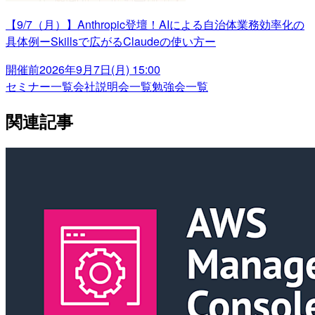
【9/7（月）】Anthropic登壇！AIによる自治体業務効率化の
具体例ーSkillsで広がるClaudeの使い方ー
開催前
2026年9月7日(月) 15:00
セミナー一覧
会社説明会一覧
勉強会一覧
関連記事