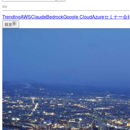
Trending
AWS
Claude
Bedrock
Google Cloud
Azure
セミナー
会
目次