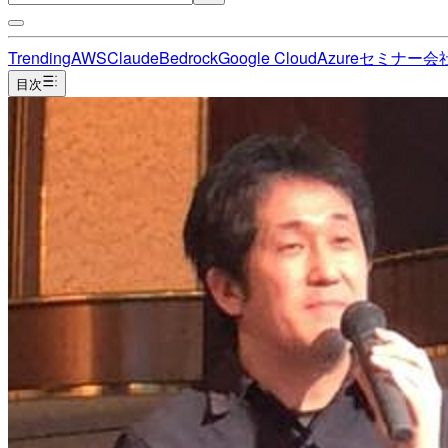
Trending
AWS
Claude
Bedrock
Google Cloud
Azure
セミナー
会
目次