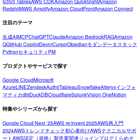
S3
S3 Tables
AWS CDK
Amazon QuickSight
Amazon
Redshift
AWS Amplify
Amazon CloudFront
Amazon Connect
注目のテーマ
生成AI
MCP
ChatGPT
Claude
Amazon Bedrock
RAG
Amazon
Q
GitHub Copilot
Devin
Cursor
Obsidian
モダンデータスタック
Python
セキュリティ
PM
プロダクトやサービスで探す
Google Cloud
Microsoft
Azure
LINE
Zendesk
Auth0
Tableau
Snowflake
Alteryx
インフォ
マティカ
dbt
DuckDB
Cloudflare
Splunk
Vision One
Notion
特集やシリーズから探す
Google Cloud Next ’25
AWS re:Invent 2025
AWS再入門
2024
AWSトレンドチェック
初心者向け
AWSテクニカルサポ
ート
AWS認定（資格）
製造業関連
ジョインブログ
くらめそ