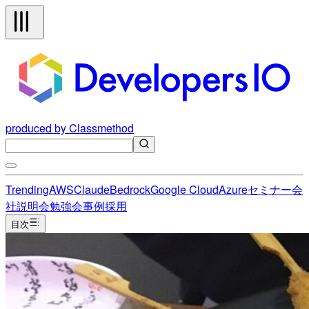
produced by Classmethod
Trending
AWS
Claude
Bedrock
Google Cloud
Azure
セミナー
会
社説明会
勉強会
事例
採用
目次