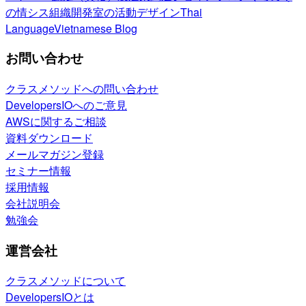
の情シス
組織開発室の活動
デザイン
Thai
Language
Vietnamese Blog
お問い合わせ
クラスメソッドへの問い合わせ
DevelopersIOへのご意見
AWSに関するご相談
資料ダウンロード
メールマガジン登録
セミナー情報
採用情報
会社説明会
勉強会
運営会社
クラスメソッドについて
DevelopersIOとは