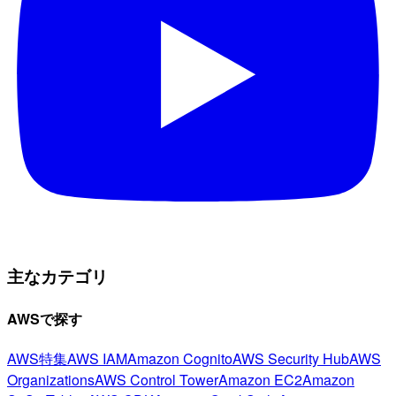
主なカテゴリ
AWSで探す
AWS特集
AWS IAM
Amazon Cognito
AWS Security Hub
AWS
Organizations
AWS Control Tower
Amazon EC2
Amazon