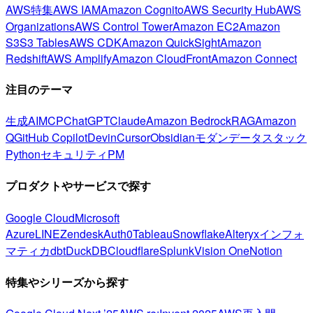
AWS特集
AWS IAM
Amazon Cognito
AWS Security Hub
AWS
Organizations
AWS Control Tower
Amazon EC2
Amazon
S3
S3 Tables
AWS CDK
Amazon QuickSight
Amazon
Redshift
AWS Amplify
Amazon CloudFront
Amazon Connect
注目のテーマ
生成AI
MCP
ChatGPT
Claude
Amazon Bedrock
RAG
Amazon
Q
GitHub Copilot
Devin
Cursor
Obsidian
モダンデータスタック
Python
セキュリティ
PM
プロダクトやサービスで探す
Google Cloud
Microsoft
Azure
LINE
Zendesk
Auth0
Tableau
Snowflake
Alteryx
インフォ
マティカ
dbt
DuckDB
Cloudflare
Splunk
Vision One
Notion
特集やシリーズから探す