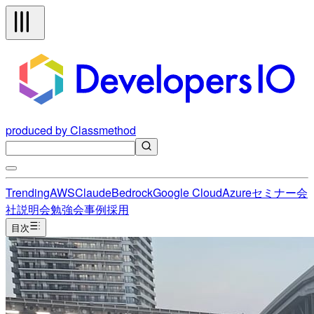
produced by Classmethod
Trending
AWS
Claude
Bedrock
Google Cloud
Azure
セミナー
会
社説明会
勉強会
事例
採用
目次