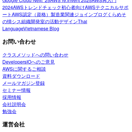
Google Cloud Next ’25
AWS re:Invent 2025
AWS再入門
2024
AWSトレンドチェック
初心者向け
AWSテクニカルサポ
ート
AWS認定（資格）
製造業関連
ジョインブログ
くらめそ
の情シス
組織開発室の活動
デザイン
Thai
Language
Vietnamese Blog
お問い合わせ
クラスメソッドへの問い合わせ
DevelopersIOへのご意見
AWSに関するご相談
資料ダウンロード
メールマガジン登録
セミナー情報
採用情報
会社説明会
勉強会
運営会社