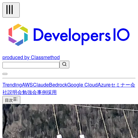
produced by Classmethod
Trending
AWS
Claude
Bedrock
Google Cloud
Azure
セミナー
会
社説明会
勉強会
事例
採用
目次