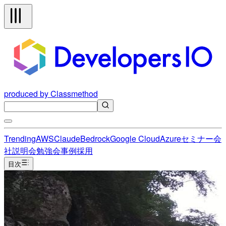
produced by Classmethod
Trending
AWS
Claude
Bedrock
Google Cloud
Azure
セミナー
会
社説明会
勉強会
事例
採用
目次