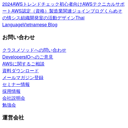
2024
AWSトレンドチェック
初心者向け
AWSテクニカルサポ
ート
AWS認定（資格）
製造業関連
ジョインブログ
くらめそ
の情シス
組織開発室の活動
デザイン
Thai
Language
Vietnamese Blog
お問い合わせ
クラスメソッドへの問い合わせ
DevelopersIOへのご意見
AWSに関するご相談
資料ダウンロード
メールマガジン登録
セミナー情報
採用情報
会社説明会
勉強会
運営会社