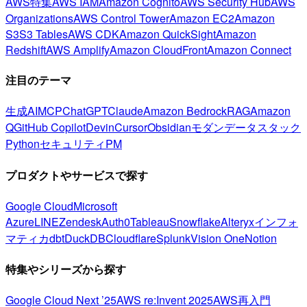
AWS特集
AWS IAM
Amazon Cognito
AWS Security Hub
AWS
Organizations
AWS Control Tower
Amazon EC2
Amazon
S3
S3 Tables
AWS CDK
Amazon QuickSight
Amazon
Redshift
AWS Amplify
Amazon CloudFront
Amazon Connect
注目のテーマ
生成AI
MCP
ChatGPT
Claude
Amazon Bedrock
RAG
Amazon
Q
GitHub Copilot
Devin
Cursor
Obsidian
モダンデータスタック
Python
セキュリティ
PM
プロダクトやサービスで探す
Google Cloud
Microsoft
Azure
LINE
Zendesk
Auth0
Tableau
Snowflake
Alteryx
インフォ
マティカ
dbt
DuckDB
Cloudflare
Splunk
Vision One
Notion
特集やシリーズから探す
Google Cloud Next ’25
AWS re:Invent 2025
AWS再入門