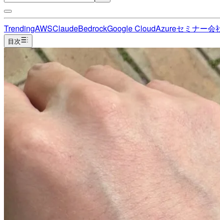
Trending
AWS
Claude
Bedrock
Google Cloud
Azure
セミナー
会
目次