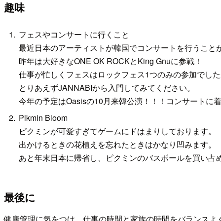
趣味
フェスやコンサートに行くこと
最近日本のアーティストが韓国でコンサートを行うこと
昨年は大好きなONE OK ROCKとKing Gnuに参戦！
仕事が忙しくフェスはロックフェス1つのみの参加でし
とりあえずJANNABIから入門してみてください。
今年の予定はOasisの10月来韓公演！！！コンサートに
Pikmin Bloom
ピクミンが可愛すぎてゲームにドはまりしております。
出かけるときの花植えを忘れたときはかなり凹みます。
あと年末日本に帰省し、ピクミンのバスボールを買い占
最後に
健康管理に気をつけ、仕事の時間と家族の時間をバランスよ