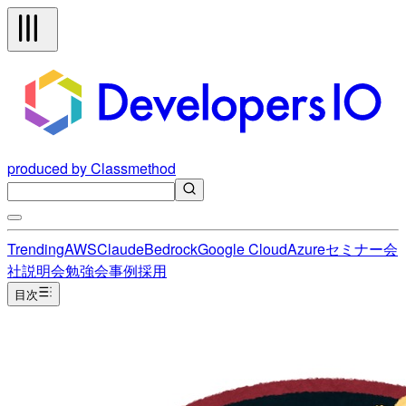
produced by Classmethod
Trending
AWS
Claude
Bedrock
Google Cloud
Azure
セミナー
会
社説明会
勉強会
事例
採用
目次