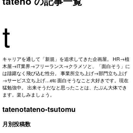
tateno の記事一覧
t
キャリアを通して「新規」を追求してきた企画屋。 HR→植
木屋→IT業界→フリーランス→クラメソと、「面白そう」に
は躊躇なく飛び込む性分。 事業所立ち上げ→部門立ち上げ
→サービス立ち上げ…etc 面白そうなこと大好きです。現在
猛勉強中。 出来そうだなと思ったことは、たぶん大体でき
ます。楽しみましょう。
tateno
tateno-tsutomu
月別投稿数