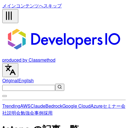
メインコンテンツへスキップ
produced by Classmethod
Original
English
Trending
AWS
Claude
Bedrock
Google Cloud
Azure
セミナー
会
社説明会
勉強会
事例
採用