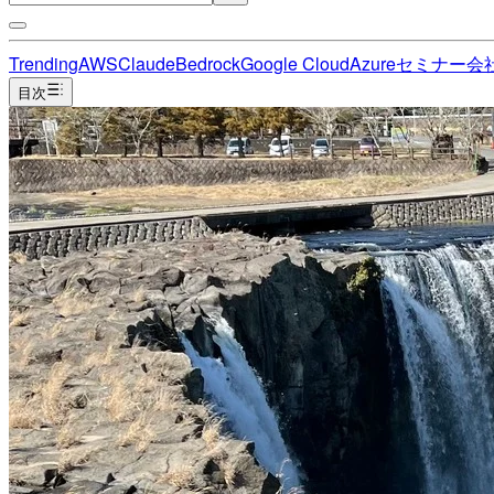
Trending
AWS
Claude
Bedrock
Google Cloud
Azure
セミナー
会
目次