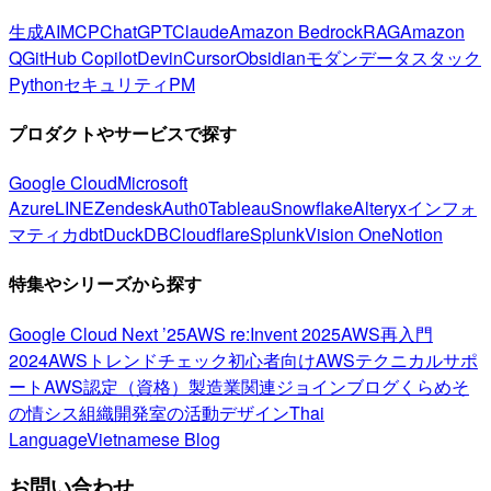
生成AI
MCP
ChatGPT
Claude
Amazon Bedrock
RAG
Amazon
Q
GitHub Copilot
Devin
Cursor
Obsidian
モダンデータスタック
Python
セキュリティ
PM
プロダクトやサービスで探す
Google Cloud
Microsoft
Azure
LINE
Zendesk
Auth0
Tableau
Snowflake
Alteryx
インフォ
マティカ
dbt
DuckDB
Cloudflare
Splunk
Vision One
Notion
特集やシリーズから探す
Google Cloud Next ’25
AWS re:Invent 2025
AWS再入門
2024
AWSトレンドチェック
初心者向け
AWSテクニカルサポ
ート
AWS認定（資格）
製造業関連
ジョインブログ
くらめそ
の情シス
組織開発室の活動
デザイン
Thai
Language
Vietnamese Blog
お問い合わせ