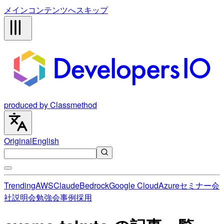
メインコンテンツへスキップ
produced by Classmethod
Original
English
Trending
AWS
Claude
Bedrock
Google Cloud
Azure
セミナー
会
社説明会
勉強会
事例
採用