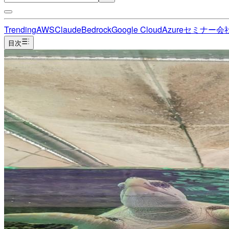
Trending
AWS
Claude
Bedrock
Google Cloud
Azure
セミナー
会
目次