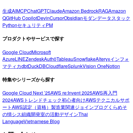
生成AI
MCP
ChatGPT
Claude
Amazon Bedrock
RAG
Amazon
Q
GitHub Copilot
Devin
Cursor
Obsidian
モダンデータスタック
Python
セキュリティ
PM
プロダクトやサービスで探す
Google Cloud
Microsoft
Azure
LINE
Zendesk
Auth0
Tableau
Snowflake
Alteryx
インフォ
マティカ
dbt
DuckDB
Cloudflare
Splunk
Vision One
Notion
特集やシリーズから探す
Google Cloud Next ’25
AWS re:Invent 2025
AWS再入門
2024
AWSトレンドチェック
初心者向け
AWSテクニカルサポ
ート
AWS認定（資格）
製造業関連
ジョインブログ
くらめそ
の情シス
組織開発室の活動
デザイン
Thai
Language
Vietnamese Blog