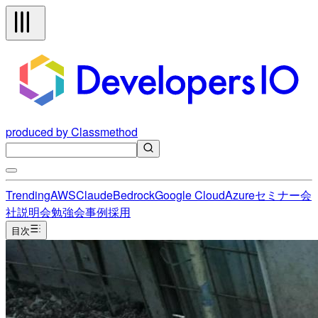
produced by Classmethod
Trending
AWS
Claude
Bedrock
Google Cloud
Azure
セミナー
会
社説明会
勉強会
事例
採用
目次