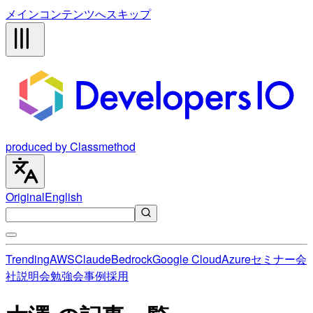
メインコンテンツへスキップ
produced by Classmethod
Original
English
Trending
AWS
Claude
Bedrock
Google Cloud
Azure
セミナー
会
社説明会
勉強会
事例
採用