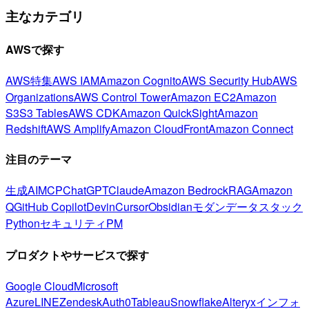
主なカテゴリ
AWSで探す
AWS特集
AWS IAM
Amazon Cognito
AWS Security Hub
AWS
Organizations
AWS Control Tower
Amazon EC2
Amazon
S3
S3 Tables
AWS CDK
Amazon QuickSight
Amazon
Redshift
AWS Amplify
Amazon CloudFront
Amazon Connect
注目のテーマ
生成AI
MCP
ChatGPT
Claude
Amazon Bedrock
RAG
Amazon
Q
GitHub Copilot
Devin
Cursor
Obsidian
モダンデータスタック
Python
セキュリティ
PM
プロダクトやサービスで探す
Google Cloud
Microsoft
Azure
LINE
Zendesk
Auth0
Tableau
Snowflake
Alteryx
インフォ