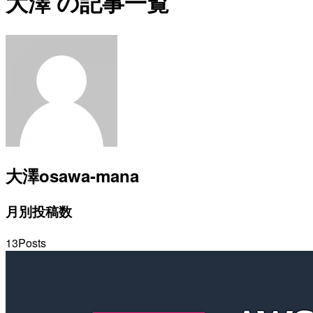
大澤 の記事一覧
大澤
osawa-mana
月別投稿数
13
Posts