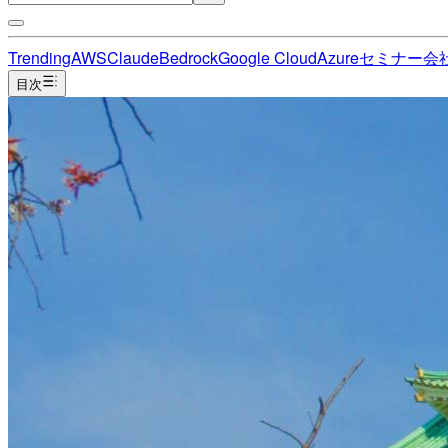
Trending
AWS
Claude
Bedrock
Google Cloud
Azure
セミナー
会
目次