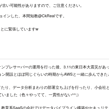
が古い可能性がありますので、ご注意ください。
インした、本間知教@CkRealです。
くことに緊張していますw
でオンプレサーバーの運用を行った後、3.11の東日本大震災が
ジョン開設とほぼ同じぐらいの時期からAWSと一緒に歩んでき
してたり、データ分析まわりの部署立ち上げを行ったり、小会社
いました（色々やってて、一貫性がない^^;）
、教育系SaaSの会社ではデータパイプライン構築やセキュリ