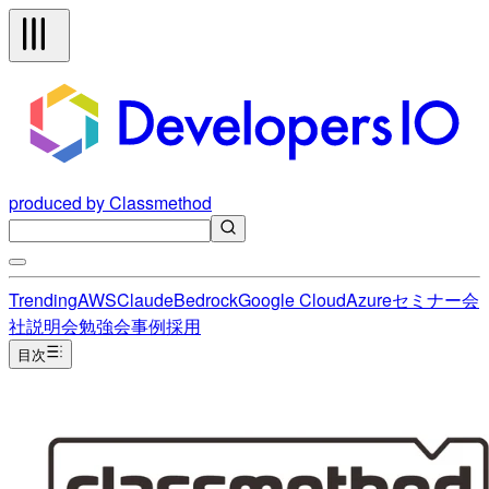
produced by Classmethod
Trending
AWS
Claude
Bedrock
Google Cloud
Azure
セミナー
会
社説明会
勉強会
事例
採用
目次