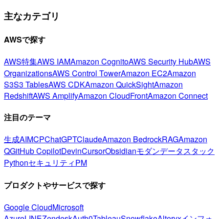
主なカテゴリ
AWSで探す
AWS特集
AWS IAM
Amazon Cognito
AWS Security Hub
AWS
Organizations
AWS Control Tower
Amazon EC2
Amazon
S3
S3 Tables
AWS CDK
Amazon QuickSight
Amazon
Redshift
AWS Amplify
Amazon CloudFront
Amazon Connect
注目のテーマ
生成AI
MCP
ChatGPT
Claude
Amazon Bedrock
RAG
Amazon
Q
GitHub Copilot
Devin
Cursor
Obsidian
モダンデータスタック
Python
セキュリティ
PM
プロダクトやサービスで探す
Google Cloud
Microsoft
Azure
LINE
Zendesk
Auth0
Tableau
Snowflake
Alteryx
インフォ