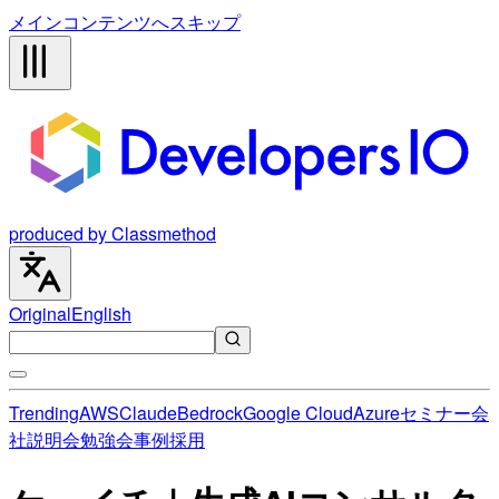
メインコンテンツへスキップ
produced by Classmethod
Original
English
Trending
AWS
Claude
Bedrock
Google Cloud
Azure
セミナー
会
社説明会
勉強会
事例
採用